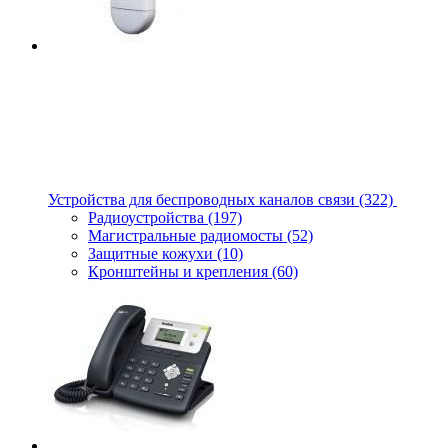
Устройства для беспроводных каналов связи
(322)
Радиоустройства
(197)
Магистральные радиомосты
(52)
Защитные кожухи
(10)
Кронштейны и крепления
(60)