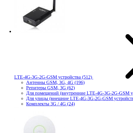
LTE-4G-3G-2G-GSM устройства
(512)
Антенны GSM, 3G, 4G
(196)
Репитеры GSM, 3G
(62)
Для помещений (внутренние LTE-4G-3G-2G-GSM у
Для улицы (внешние LTE-4G-3G-2G-GSM устройст
Комплекты 3G / 4G
(24)