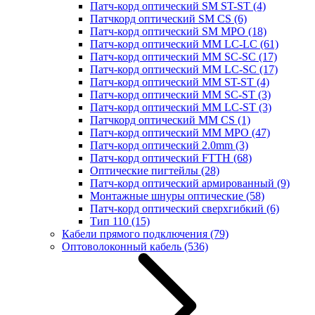
Патч-корд оптический SM ST-ST
(4)
Патчкорд оптический SM CS
(6)
Патч-корд оптический SM MPO
(18)
Патч-корд оптический MM LC-LC
(61)
Патч-корд оптический MM SC-SC
(17)
Патч-корд оптический MM LC-SC
(17)
Патч-корд оптический MM ST-ST
(4)
Патч-корд оптический MM SC-ST
(3)
Патч-корд оптический MM LC-ST
(3)
Патчкорд оптический MM CS
(1)
Патч-корд оптический MM MPO
(47)
Патч-корд оптический 2.0mm
(3)
Патч-корд оптический FTTH
(68)
Оптические пигтейлы
(28)
Патч-корд оптический армированный
(9)
Монтажные шнуры оптические
(58)
Патч-корд оптический сверхгибкий
(6)
Тип 110
(15)
Кабели прямого подключения
(79)
Оптоволоконный кабель
(536)