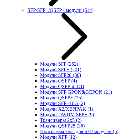
SFP/SFP+/QSFP+ модули
(614)
Модули SFP
(252)
Модули SFP+
(201)
Модули SFP28
(30)
Модули OSFP
(4)
Модули QSFP56-DD
Модули SFP GPON&GEPON
(21)
Модули QSFP+
(25)
Модули SFP+16G
(2)
Модули X2/XENPAK
(1)
Модули DWDM SFP+
(9)
Трансиверы 2x5
(2)
Модули QSFP28
(36)
Программаторы для SFP модулей
(5)
Модули XFP
(12)