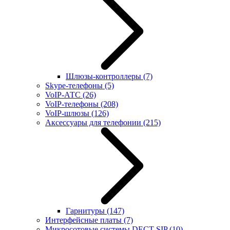
Шлюзы-контроллеры
(7)
Skype-телефоны
(5)
VoIP-АТС
(26)
VoIP-телефоны
(208)
VoIP-шлюзы
(126)
Аксессуары для телефонии
(215)
Гарнитуры
(147)
Интерфейсные платы
(7)
Микросотовые системы DECT SIP
(10)