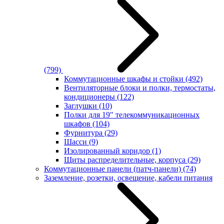
(799)
Коммутационные шкафы и стойки
(492)
Вентиляторные блоки и полки, термостаты,
кондиционеры
(122)
Заглушки
(10)
Полки для 19" телекоммуникационных
шкафов
(104)
Фурнитура
(29)
Шасси
(9)
Изолированный коридор
(1)
Щиты распределительные, корпуса
(29)
Коммутационные панели (патч-панели)
(74)
Заземление, розетки, освещение, кабели питания