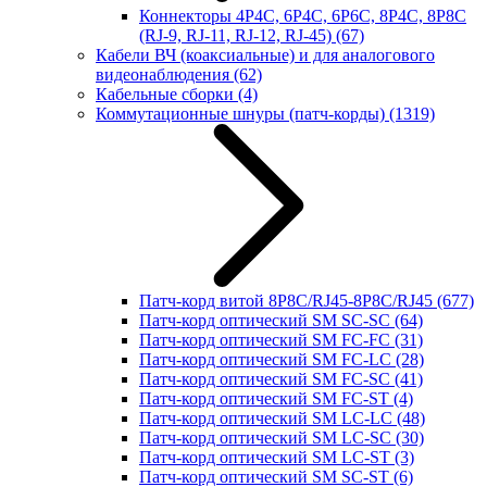
Коннекторы 4P4C, 6P4C, 6P6C, 8P4C, 8P8C
(RJ-9, RJ-11, RJ-12, RJ-45)
(67)
Кабели ВЧ (коаксиальные) и для аналогового
видеонаблюдения
(62)
Кабельные сборки
(4)
Коммутационные шнуры (патч-корды)
(1319)
Патч-корд витой 8P8C/RJ45-8P8C/RJ45
(677)
Патч-корд оптический SM SC-SC
(64)
Патч-корд оптический SM FC-FC
(31)
Патч-корд оптический SM FC-LC
(28)
Патч-корд оптический SM FC-SC
(41)
Патч-корд оптический SM FC-ST
(4)
Патч-корд оптический SM LC-LC
(48)
Патч-корд оптический SM LC-SC
(30)
Патч-корд оптический SM LC-ST
(3)
Патч-корд оптический SM SC-ST
(6)