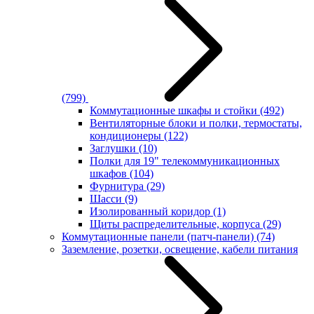
(799)
Коммутационные шкафы и стойки
(492)
Вентиляторные блоки и полки, термостаты,
кондиционеры
(122)
Заглушки
(10)
Полки для 19" телекоммуникационных
шкафов
(104)
Фурнитура
(29)
Шасси
(9)
Изолированный коридор
(1)
Щиты распределительные, корпуса
(29)
Коммутационные панели (патч-панели)
(74)
Заземление, розетки, освещение, кабели питания