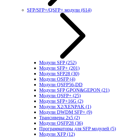
SFP/SFP+/QSFP+ модули
(614)
Модули SFP
(252)
Модули SFP+
(201)
Модули SFP28
(30)
Модули OSFP
(4)
Модули QSFP56-DD
Модули SFP GPON&GEPON
(21)
Модули QSFP+
(25)
Модули SFP+16G
(2)
Модули X2/XENPAK
(1)
Модули DWDM SFP+
(9)
Трансиверы 2x5
(2)
Модули QSFP28
(36)
Программаторы для SFP модулей
(5)
Модули XFP
(12)