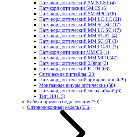
Патч-корд оптический SM ST-ST
(4)
Патчкорд оптический SM CS
(6)
Патч-корд оптический SM MPO
(18)
Патч-корд оптический MM LC-LC
(61)
Патч-корд оптический MM SC-SC
(17)
Патч-корд оптический MM LC-SC
(17)
Патч-корд оптический MM ST-ST
(4)
Патч-корд оптический MM SC-ST
(3)
Патч-корд оптический MM LC-ST
(3)
Патчкорд оптический MM CS
(1)
Патч-корд оптический MM MPO
(47)
Патч-корд оптический 2.0mm
(3)
Патч-корд оптический FTTH
(68)
Оптические пигтейлы
(28)
Патч-корд оптический армированный
(9)
Монтажные шнуры оптические
(58)
Патч-корд оптический сверхгибкий
(6)
Тип 110
(15)
Кабели прямого подключения
(79)
Оптоволоконный кабель
(536)