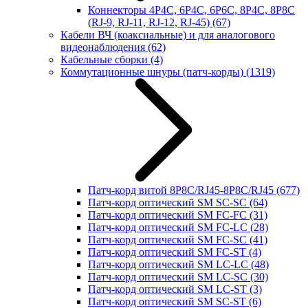
Коннекторы 4P4C, 6P4C, 6P6C, 8P4C, 8P8C
(RJ-9, RJ-11, RJ-12, RJ-45)
(67)
Кабели ВЧ (коаксиальные) и для аналогового
видеонаблюдения
(62)
Кабельные сборки
(4)
Коммутационные шнуры (патч-корды)
(1319)
Патч-корд витой 8P8C/RJ45-8P8C/RJ45
(677)
Патч-корд оптический SM SC-SC
(64)
Патч-корд оптический SM FC-FC
(31)
Патч-корд оптический SM FC-LC
(28)
Патч-корд оптический SM FC-SC
(41)
Патч-корд оптический SM FC-ST
(4)
Патч-корд оптический SM LC-LC
(48)
Патч-корд оптический SM LC-SC
(30)
Патч-корд оптический SM LC-ST
(3)
Патч-корд оптический SM SC-ST
(6)