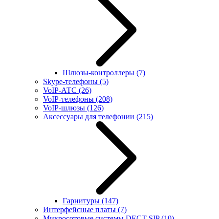
Шлюзы-контроллеры
(7)
Skype-телефоны
(5)
VoIP-АТС
(26)
VoIP-телефоны
(208)
VoIP-шлюзы
(126)
Аксессуары для телефонии
(215)
Гарнитуры
(147)
Интерфейсные платы
(7)
Микросотовые системы DECT SIP
(10)