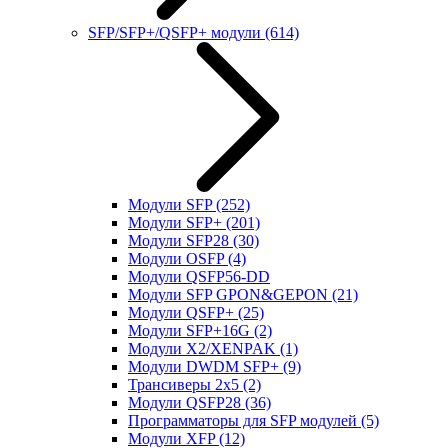
SFP/SFP+/QSFP+ модули
(614)
Модули SFP
(252)
Модули SFP+
(201)
Модули SFP28
(30)
Модули OSFP
(4)
Модули QSFP56-DD
Модули SFP GPON&GEPON
(21)
Модули QSFP+
(25)
Модули SFP+16G
(2)
Модули X2/XENPAK
(1)
Модули DWDM SFP+
(9)
Трансиверы 2x5
(2)
Модули QSFP28
(36)
Программаторы для SFP модулей
(5)
Модули XFP
(12)