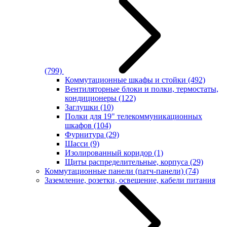
(799)
Коммутационные шкафы и стойки
(492)
Вентиляторные блоки и полки, термостаты,
кондиционеры
(122)
Заглушки
(10)
Полки для 19" телекоммуникационных
шкафов
(104)
Фурнитура
(29)
Шасси
(9)
Изолированный коридор
(1)
Щиты распределительные, корпуса
(29)
Коммутационные панели (патч-панели)
(74)
Заземление, розетки, освещение, кабели питания