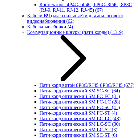
Коннекторы 4P4C, 6P4C, 6P6C, 8P4C, 8P8C
(RJ-9, RJ-11, RJ-12, RJ-45)
(67)
Кабели ВЧ (коаксиальные) и для аналогового
видеонаблюдения
(62)
Кабельные сборки
(4)
Коммутационные шнуры (патч-корды)
(1319)
Патч-корд витой 8P8C/RJ45-8P8C/RJ45
(677)
Патч-корд оптический SM SC-SC
(64)
Патч-корд оптический SM FC-FC
(31)
Патч-корд оптический SM FC-LC
(28)
Патч-корд оптический SM FC-SC
(41)
Патч-корд оптический SM FC-ST
(4)
Патч-корд оптический SM LC-LC
(48)
Патч-корд оптический SM LC-SC
(30)
Патч-корд оптический SM LC-ST
(3)
Патч-корд оптический SM SC-ST
(6)