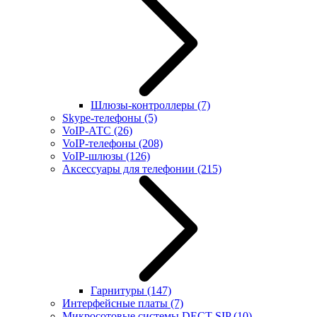
Шлюзы-контроллеры
(7)
Skype-телефоны
(5)
VoIP-АТС
(26)
VoIP-телефоны
(208)
VoIP-шлюзы
(126)
Аксессуары для телефонии
(215)
Гарнитуры
(147)
Интерфейсные платы
(7)
Микросотовые системы DECT SIP
(10)