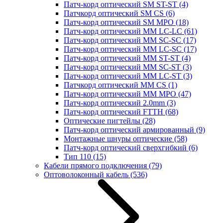
Патч-корд оптический SM ST-ST
(4)
Патчкорд оптический SM CS
(6)
Патч-корд оптический SM MPO
(18)
Патч-корд оптический MM LC-LC
(61)
Патч-корд оптический MM SC-SC
(17)
Патч-корд оптический MM LC-SC
(17)
Патч-корд оптический MM ST-ST
(4)
Патч-корд оптический MM SC-ST
(3)
Патч-корд оптический MM LC-ST
(3)
Патчкорд оптический MM CS
(1)
Патч-корд оптический MM MPO
(47)
Патч-корд оптический 2.0mm
(3)
Патч-корд оптический FTTH
(68)
Оптические пигтейлы
(28)
Патч-корд оптический армированный
(9)
Монтажные шнуры оптические
(58)
Патч-корд оптический сверхгибкий
(6)
Тип 110
(15)
Кабели прямого подключения
(79)
Оптоволоконный кабель
(536)