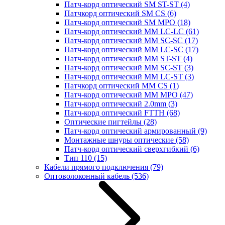
Патч-корд оптический SM ST-ST
(4)
Патчкорд оптический SM CS
(6)
Патч-корд оптический SM MPO
(18)
Патч-корд оптический MM LC-LC
(61)
Патч-корд оптический MM SC-SC
(17)
Патч-корд оптический MM LC-SC
(17)
Патч-корд оптический MM ST-ST
(4)
Патч-корд оптический MM SC-ST
(3)
Патч-корд оптический MM LC-ST
(3)
Патчкорд оптический MM CS
(1)
Патч-корд оптический MM MPO
(47)
Патч-корд оптический 2.0mm
(3)
Патч-корд оптический FTTH
(68)
Оптические пигтейлы
(28)
Патч-корд оптический армированный
(9)
Монтажные шнуры оптические
(58)
Патч-корд оптический сверхгибкий
(6)
Тип 110
(15)
Кабели прямого подключения
(79)
Оптоволоконный кабель
(536)