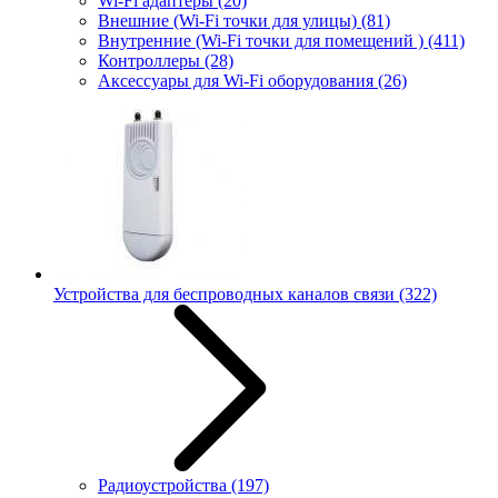
Wi-Fi адаптеры
(20)
Внешние (Wi-Fi точки для улицы)
(81)
Внутренние (Wi-Fi точки для помещений )
(411)
Контроллеры
(28)
Аксессуары для Wi-Fi оборудования
(26)
Устройства для беспроводных каналов связи
(322)
Радиоустройства
(197)