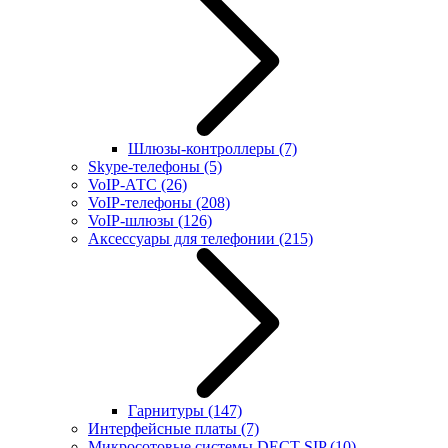
Шлюзы-контроллеры
(7)
Skype-телефоны
(5)
VoIP-АТС
(26)
VoIP-телефоны
(208)
VoIP-шлюзы
(126)
Аксессуары для телефонии
(215)
Гарнитуры
(147)
Интерфейсные платы
(7)
Микросотовые системы DECT SIP
(10)