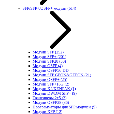
SFP/SFP+/QSFP+ модули
(614)
Модули SFP
(252)
Модули SFP+
(201)
Модули SFP28
(30)
Модули OSFP
(4)
Модули QSFP56-DD
Модули SFP GPON&GEPON
(21)
Модули QSFP+
(25)
Модули SFP+16G
(2)
Модули X2/XENPAK
(1)
Модули DWDM SFP+
(9)
Трансиверы 2x5
(2)
Модули QSFP28
(36)
Программаторы для SFP модулей
(5)
Модули XFP
(12)