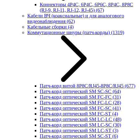
Коннекторы 4P4C, 6P4C, 6P6C, 8P4C, 8P8C
(RJ-9, RJ-11, RJ-12, RJ-45)
(67)
Кабели ВЧ (коаксиальные) и для аналогового
видеонаблюдения
(62)
Кабельные сборки
(4)
Коммутационные шнуры (патч-корды)
(1319)
Патч-корд витой 8P8C/RJ45-8P8C/RJ45
(677)
Патч-корд оптический SM SC-SC
(64)
Патч-корд оптический SM FC-FC
(31)
Патч-корд оптический SM FC-LC
(28)
Патч-корд оптический SM FC-SC
(41)
Патч-корд оптический SM FC-ST
(4)
Патч-корд оптический SM LC-LC
(48)
Патч-корд оптический SM LC-SC
(30)
Патч-корд оптический SM LC-ST
(3)
Патч-корд оптический SM SC-ST
(6)