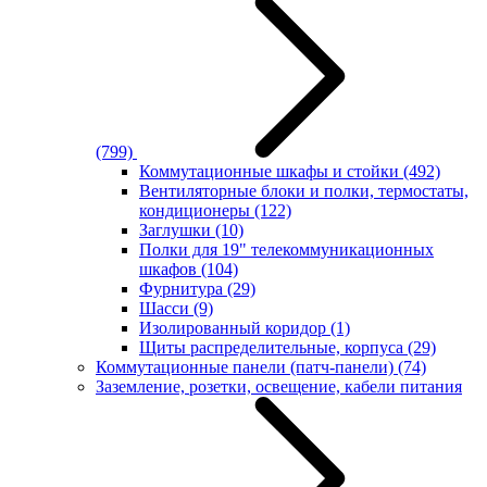
(799)
Коммутационные шкафы и стойки
(492)
Вентиляторные блоки и полки, термостаты,
кондиционеры
(122)
Заглушки
(10)
Полки для 19" телекоммуникационных
шкафов
(104)
Фурнитура
(29)
Шасси
(9)
Изолированный коридор
(1)
Щиты распределительные, корпуса
(29)
Коммутационные панели (патч-панели)
(74)
Заземление, розетки, освещение, кабели питания