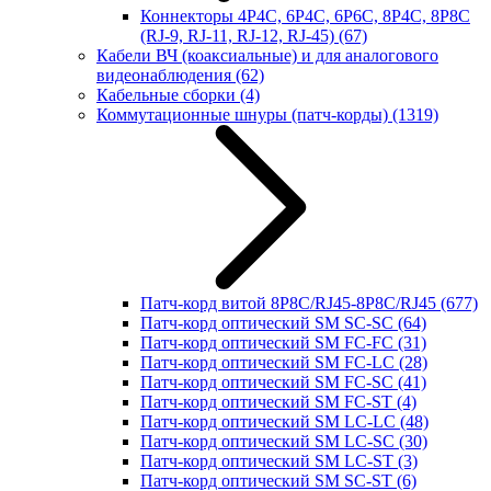
Коннекторы 4P4C, 6P4C, 6P6C, 8P4C, 8P8C
(RJ-9, RJ-11, RJ-12, RJ-45)
(67)
Кабели ВЧ (коаксиальные) и для аналогового
видеонаблюдения
(62)
Кабельные сборки
(4)
Коммутационные шнуры (патч-корды)
(1319)
Патч-корд витой 8P8C/RJ45-8P8C/RJ45
(677)
Патч-корд оптический SM SC-SC
(64)
Патч-корд оптический SM FC-FC
(31)
Патч-корд оптический SM FC-LC
(28)
Патч-корд оптический SM FC-SC
(41)
Патч-корд оптический SM FC-ST
(4)
Патч-корд оптический SM LC-LC
(48)
Патч-корд оптический SM LC-SC
(30)
Патч-корд оптический SM LC-ST
(3)
Патч-корд оптический SM SC-ST
(6)