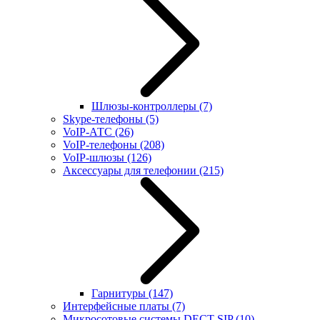
Шлюзы-контроллеры
(7)
Skype-телефоны
(5)
VoIP-АТС
(26)
VoIP-телефоны
(208)
VoIP-шлюзы
(126)
Аксессуары для телефонии
(215)
Гарнитуры
(147)
Интерфейсные платы
(7)
Микросотовые системы DECT SIP
(10)