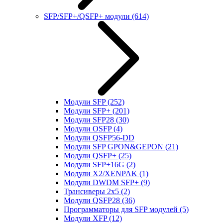
SFP/SFP+/QSFP+ модули
(614)
Модули SFP
(252)
Модули SFP+
(201)
Модули SFP28
(30)
Модули OSFP
(4)
Модули QSFP56-DD
Модули SFP GPON&GEPON
(21)
Модули QSFP+
(25)
Модули SFP+16G
(2)
Модули X2/XENPAK
(1)
Модули DWDM SFP+
(9)
Трансиверы 2x5
(2)
Модули QSFP28
(36)
Программаторы для SFP модулей
(5)
Модули XFP
(12)