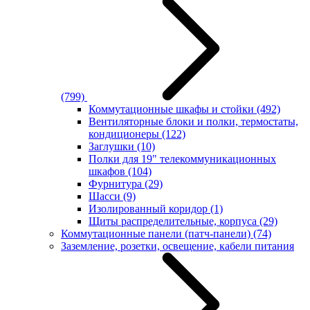
(799)
Коммутационные шкафы и стойки
(492)
Вентиляторные блоки и полки, термостаты,
кондиционеры
(122)
Заглушки
(10)
Полки для 19" телекоммуникационных
шкафов
(104)
Фурнитура
(29)
Шасси
(9)
Изолированный коридор
(1)
Щиты распределительные, корпуса
(29)
Коммутационные панели (патч-панели)
(74)
Заземление, розетки, освещение, кабели питания