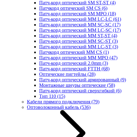
Патч-корд оптический SM ST-ST
(4)
Патчкорд оптический SM CS
(6)
Патч-корд оптический SM MPO
(18)
Патч-корд оптический MM LC-LC
(61)
Патч-корд оптический MM SC-SC
(17)
Патч-корд оптический MM LC-SC
(17)
Патч-корд оптический MM ST-ST
(4)
Патч-корд оптический MM SC-ST
(3)
Патч-корд оптический MM LC-ST
(3)
Патчкорд оптический MM CS
(1)
Патч-корд оптический MM MPO
(47)
Патч-корд оптический 2.0mm
(3)
Патч-корд оптический FTTH
(68)
Оптические пигтейлы
(28)
Патч-корд оптический армированный
(9)
Монтажные шнуры оптические
(58)
Патч-корд оптический сверхгибкий
(6)
Тип 110
(15)
Кабели прямого подключения
(79)
Оптоволоконный кабель
(536)