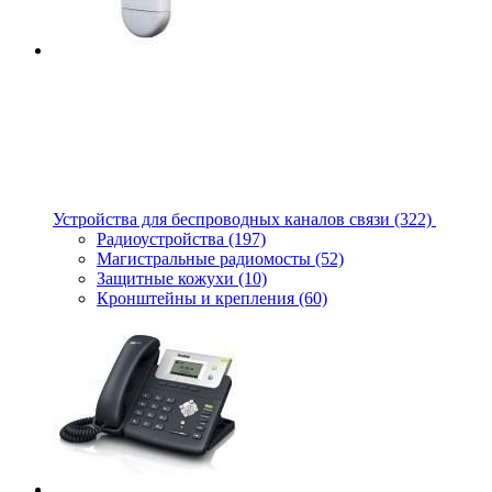
Устройства для беспроводных каналов связи
(322)
Радиоустройства
(197)
Магистральные радиомосты
(52)
Защитные кожухи
(10)
Кронштейны и крепления
(60)