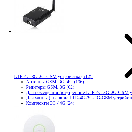
LTE-4G-3G-2G-GSM устройства
(512)
Антенны GSM, 3G, 4G
(196)
Репитеры GSM, 3G
(62)
Для помещений (внутренние LTE-4G-3G-2G-GSM у
Для улицы (внешние LTE-4G-3G-2G-GSM устройст
Комплекты 3G / 4G
(24)