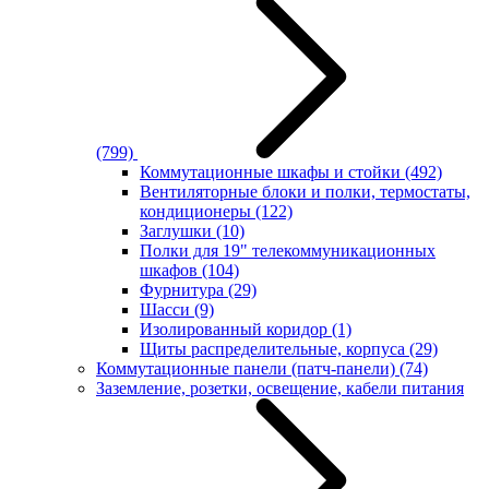
(799)
Коммутационные шкафы и стойки
(492)
Вентиляторные блоки и полки, термостаты,
кондиционеры
(122)
Заглушки
(10)
Полки для 19" телекоммуникационных
шкафов
(104)
Фурнитура
(29)
Шасси
(9)
Изолированный коридор
(1)
Щиты распределительные, корпуса
(29)
Коммутационные панели (патч-панели)
(74)
Заземление, розетки, освещение, кабели питания