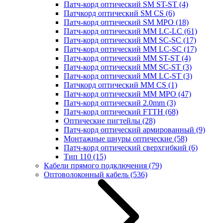
Патч-корд оптический SM ST-ST
(4)
Патчкорд оптический SM CS
(6)
Патч-корд оптический SM MPO
(18)
Патч-корд оптический MM LC-LC
(61)
Патч-корд оптический MM SC-SC
(17)
Патч-корд оптический MM LC-SC
(17)
Патч-корд оптический MM ST-ST
(4)
Патч-корд оптический MM SC-ST
(3)
Патч-корд оптический MM LC-ST
(3)
Патчкорд оптический MM CS
(1)
Патч-корд оптический MM MPO
(47)
Патч-корд оптический 2.0mm
(3)
Патч-корд оптический FTTH
(68)
Оптические пигтейлы
(28)
Патч-корд оптический армированный
(9)
Монтажные шнуры оптические
(58)
Патч-корд оптический сверхгибкий
(6)
Тип 110
(15)
Кабели прямого подключения
(79)
Оптоволоконный кабель
(536)