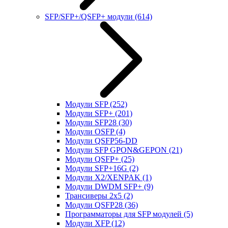
SFP/SFP+/QSFP+ модули
(614)
Модули SFP
(252)
Модули SFP+
(201)
Модули SFP28
(30)
Модули OSFP
(4)
Модули QSFP56-DD
Модули SFP GPON&GEPON
(21)
Модули QSFP+
(25)
Модули SFP+16G
(2)
Модули X2/XENPAK
(1)
Модули DWDM SFP+
(9)
Трансиверы 2x5
(2)
Модули QSFP28
(36)
Программаторы для SFP модулей
(5)
Модули XFP
(12)