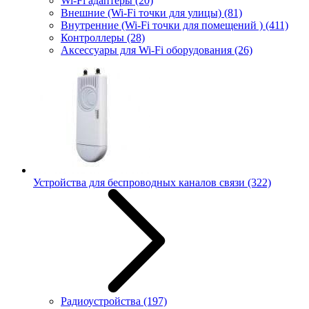
Wi-Fi адаптеры
(20)
Внешние (Wi-Fi точки для улицы)
(81)
Внутренние (Wi-Fi точки для помещений )
(411)
Контроллеры
(28)
Аксессуары для Wi-Fi оборудования
(26)
Устройства для беспроводных каналов связи
(322)
Радиоустройства
(197)