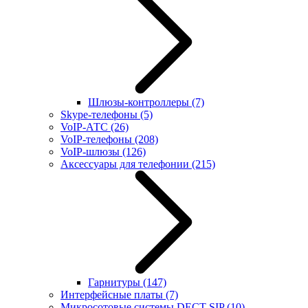
Шлюзы-контроллеры
(7)
Skype-телефоны
(5)
VoIP-АТС
(26)
VoIP-телефоны
(208)
VoIP-шлюзы
(126)
Аксессуары для телефонии
(215)
Гарнитуры
(147)
Интерфейсные платы
(7)
Микросотовые системы DECT SIP
(10)