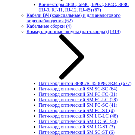
Коннекторы 4P4C, 6P4C, 6P6C, 8P4C, 8P8C
(RJ-9, RJ-11, RJ-12, RJ-45)
(67)
Кабели ВЧ (коаксиальные) и для аналогового
видеонаблюдения
(62)
Кабельные сборки
(4)
Коммутационные шнуры (патч-корды)
(1319)
Патч-корд витой 8P8C/RJ45-8P8C/RJ45
(677)
Патч-корд оптический SM SC-SC
(64)
Патч-корд оптический SM FC-FC
(31)
Патч-корд оптический SM FC-LC
(28)
Патч-корд оптический SM FC-SC
(41)
Патч-корд оптический SM FC-ST
(4)
Патч-корд оптический SM LC-LC
(48)
Патч-корд оптический SM LC-SC
(30)
Патч-корд оптический SM LC-ST
(3)
Патч-корд оптический SM SC-ST
(6)