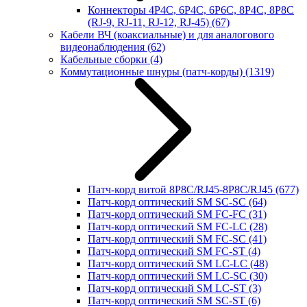
Коннекторы 4P4C, 6P4C, 6P6C, 8P4C, 8P8C
(RJ-9, RJ-11, RJ-12, RJ-45)
(67)
Кабели ВЧ (коаксиальные) и для аналогового
видеонаблюдения
(62)
Кабельные сборки
(4)
Коммутационные шнуры (патч-корды)
(1319)
Патч-корд витой 8P8C/RJ45-8P8C/RJ45
(677)
Патч-корд оптический SM SC-SC
(64)
Патч-корд оптический SM FC-FC
(31)
Патч-корд оптический SM FC-LC
(28)
Патч-корд оптический SM FC-SC
(41)
Патч-корд оптический SM FC-ST
(4)
Патч-корд оптический SM LC-LC
(48)
Патч-корд оптический SM LC-SC
(30)
Патч-корд оптический SM LC-ST
(3)
Патч-корд оптический SM SC-ST
(6)