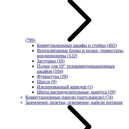
(799)
Коммутационные шкафы и стойки
(492)
Вентиляторные блоки и полки, термостаты,
кондиционеры
(122)
Заглушки
(10)
Полки для 19" телекоммуникационных
шкафов
(104)
Фурнитура
(29)
Шасси
(9)
Изолированный коридор
(1)
Щиты распределительные, корпуса
(29)
Коммутационные панели (патч-панели)
(74)
Заземление, розетки, освещение, кабели питания