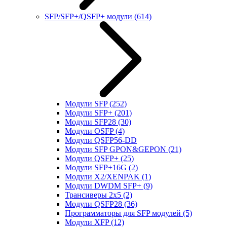
SFP/SFP+/QSFP+ модули
(614)
Модули SFP
(252)
Модули SFP+
(201)
Модули SFP28
(30)
Модули OSFP
(4)
Модули QSFP56-DD
Модули SFP GPON&GEPON
(21)
Модули QSFP+
(25)
Модули SFP+16G
(2)
Модули X2/XENPAK
(1)
Модули DWDM SFP+
(9)
Трансиверы 2x5
(2)
Модули QSFP28
(36)
Программаторы для SFP модулей
(5)
Модули XFP
(12)