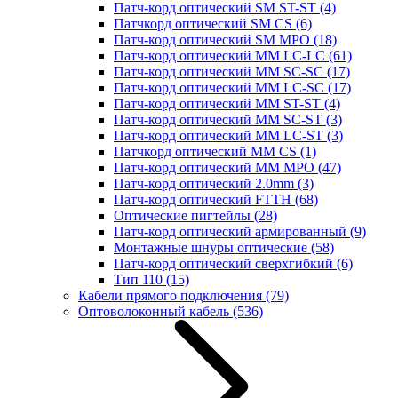
Патч-корд оптический SM ST-ST
(4)
Патчкорд оптический SM CS
(6)
Патч-корд оптический SM MPO
(18)
Патч-корд оптический MM LC-LC
(61)
Патч-корд оптический MM SC-SC
(17)
Патч-корд оптический MM LC-SC
(17)
Патч-корд оптический MM ST-ST
(4)
Патч-корд оптический MM SC-ST
(3)
Патч-корд оптический MM LC-ST
(3)
Патчкорд оптический MM CS
(1)
Патч-корд оптический MM MPO
(47)
Патч-корд оптический 2.0mm
(3)
Патч-корд оптический FTTH
(68)
Оптические пигтейлы
(28)
Патч-корд оптический армированный
(9)
Монтажные шнуры оптические
(58)
Патч-корд оптический сверхгибкий
(6)
Тип 110
(15)
Кабели прямого подключения
(79)
Оптоволоконный кабель
(536)