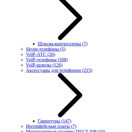
Шлюзы-контроллеры
(7)
Skype-телефоны
(5)
VoIP-АТС
(26)
VoIP-телефоны
(208)
VoIP-шлюзы
(126)
Аксессуары для телефонии
(215)
Гарнитуры
(147)
Интерфейсные платы
(7)
Микросотовые системы DECT SIP
(10)