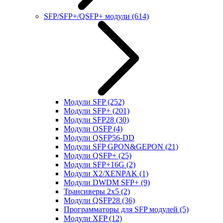
SFP/SFP+/QSFP+ модули
(614)
Модули SFP
(252)
Модули SFP+
(201)
Модули SFP28
(30)
Модули OSFP
(4)
Модули QSFP56-DD
Модули SFP GPON&GEPON
(21)
Модули QSFP+
(25)
Модули SFP+16G
(2)
Модули X2/XENPAK
(1)
Модули DWDM SFP+
(9)
Трансиверы 2x5
(2)
Модули QSFP28
(36)
Программаторы для SFP модулей
(5)
Модули XFP
(12)