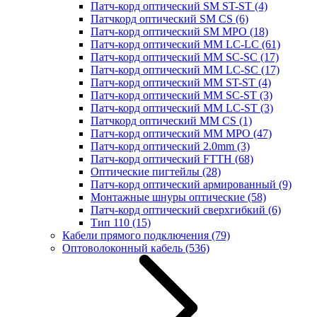
Патч-корд оптический SM ST-ST
(4)
Патчкорд оптический SM CS
(6)
Патч-корд оптический SM MPO
(18)
Патч-корд оптический MM LC-LC
(61)
Патч-корд оптический MM SC-SC
(17)
Патч-корд оптический MM LC-SC
(17)
Патч-корд оптический MM ST-ST
(4)
Патч-корд оптический MM SC-ST
(3)
Патч-корд оптический MM LC-ST
(3)
Патчкорд оптический MM CS
(1)
Патч-корд оптический MM MPO
(47)
Патч-корд оптический 2.0mm
(3)
Патч-корд оптический FTTH
(68)
Оптические пигтейлы
(28)
Патч-корд оптический армированный
(9)
Монтажные шнуры оптические
(58)
Патч-корд оптический сверхгибкий
(6)
Тип 110
(15)
Кабели прямого подключения
(79)
Оптоволоконный кабель
(536)