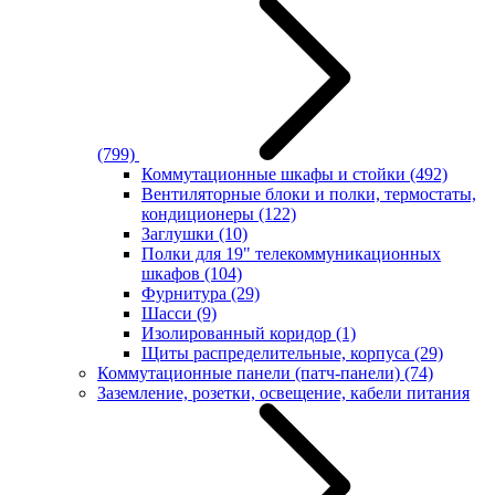
(799)
Коммутационные шкафы и стойки
(492)
Вентиляторные блоки и полки, термостаты,
кондиционеры
(122)
Заглушки
(10)
Полки для 19" телекоммуникационных
шкафов
(104)
Фурнитура
(29)
Шасси
(9)
Изолированный коридор
(1)
Щиты распределительные, корпуса
(29)
Коммутационные панели (патч-панели)
(74)
Заземление, розетки, освещение, кабели питания