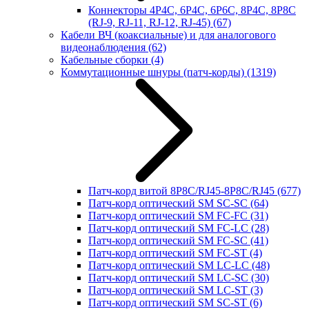
Коннекторы 4P4C, 6P4C, 6P6C, 8P4C, 8P8C
(RJ-9, RJ-11, RJ-12, RJ-45)
(67)
Кабели ВЧ (коаксиальные) и для аналогового
видеонаблюдения
(62)
Кабельные сборки
(4)
Коммутационные шнуры (патч-корды)
(1319)
Патч-корд витой 8P8C/RJ45-8P8C/RJ45
(677)
Патч-корд оптический SM SC-SC
(64)
Патч-корд оптический SM FC-FC
(31)
Патч-корд оптический SM FC-LC
(28)
Патч-корд оптический SM FC-SC
(41)
Патч-корд оптический SM FC-ST
(4)
Патч-корд оптический SM LC-LC
(48)
Патч-корд оптический SM LC-SC
(30)
Патч-корд оптический SM LC-ST
(3)
Патч-корд оптический SM SC-ST
(6)