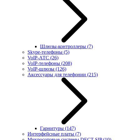
Шлюзы-контроллеры
(7)
Skype-телефоны
(5)
VoIP-АТС
(26)
VoIP-телефоны
(208)
VoIP-шлюзы
(126)
Аксессуары для телефонии
(215)
Гарнитуры
(147)
Интерфейсные платы
(7)
Микросотовые системы DECT SIP
(10)