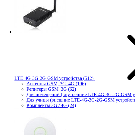
LTE-4G-3G-2G-GSM устройства
(512)
Антенны GSM, 3G, 4G
(196)
Репитеры GSM, 3G
(62)
Для помещений (внутренние LTE-4G-3G-2G-GSM у
Для улицы (внешние LTE-4G-3G-2G-GSM устройст
Комплекты 3G / 4G
(24)