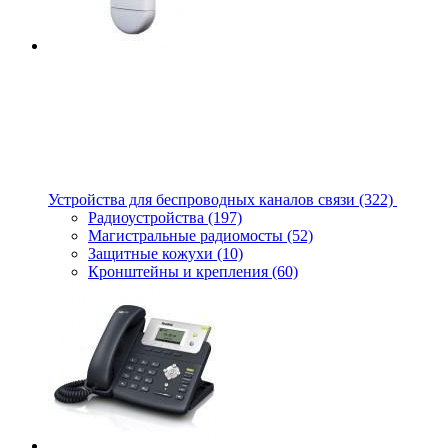
Устройства для беспроводных каналов связи
(322)
Радиоустройства
(197)
Магистральные радиомосты
(52)
Защитные кожухи
(10)
Кронштейны и крепления
(60)