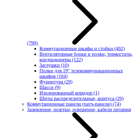
(799)
Коммутационные шкафы и стойки
(492)
Вентиляторные блоки и полки, термостаты,
кондиционеры
(122)
Заглушки
(10)
Полки для 19" телекоммуникационных
шкафов
(104)
Фурнитура
(29)
Шасси
(9)
Изолированный коридор
(1)
Щиты распределительные, корпуса
(29)
Коммутационные панели (патч-панели)
(74)
Заземление, розетки, освещение, кабели питания