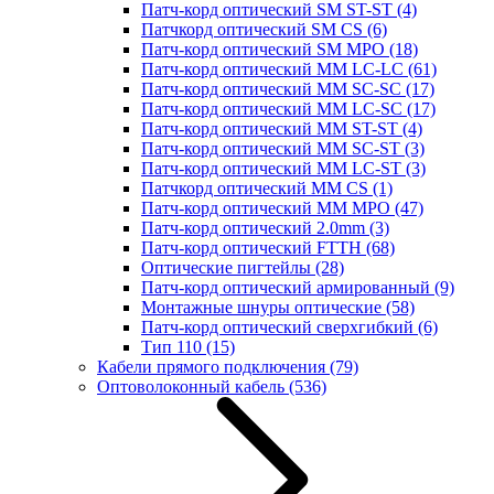
Патч-корд оптический SM ST-ST
(4)
Патчкорд оптический SM CS
(6)
Патч-корд оптический SM MPO
(18)
Патч-корд оптический MM LC-LC
(61)
Патч-корд оптический MM SC-SC
(17)
Патч-корд оптический MM LC-SC
(17)
Патч-корд оптический MM ST-ST
(4)
Патч-корд оптический MM SC-ST
(3)
Патч-корд оптический MM LC-ST
(3)
Патчкорд оптический MM CS
(1)
Патч-корд оптический MM MPO
(47)
Патч-корд оптический 2.0mm
(3)
Патч-корд оптический FTTH
(68)
Оптические пигтейлы
(28)
Патч-корд оптический армированный
(9)
Монтажные шнуры оптические
(58)
Патч-корд оптический сверхгибкий
(6)
Тип 110
(15)
Кабели прямого подключения
(79)
Оптоволоконный кабель
(536)