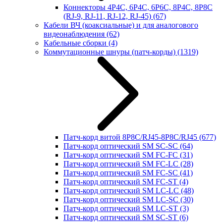
Коннекторы 4P4C, 6P4C, 6P6C, 8P4C, 8P8C
(RJ-9, RJ-11, RJ-12, RJ-45)
(67)
Кабели ВЧ (коаксиальные) и для аналогового
видеонаблюдения
(62)
Кабельные сборки
(4)
Коммутационные шнуры (патч-корды)
(1319)
Патч-корд витой 8P8C/RJ45-8P8C/RJ45
(677)
Патч-корд оптический SM SC-SC
(64)
Патч-корд оптический SM FC-FC
(31)
Патч-корд оптический SM FC-LC
(28)
Патч-корд оптический SM FC-SC
(41)
Патч-корд оптический SM FC-ST
(4)
Патч-корд оптический SM LC-LC
(48)
Патч-корд оптический SM LC-SC
(30)
Патч-корд оптический SM LC-ST
(3)
Патч-корд оптический SM SC-ST
(6)