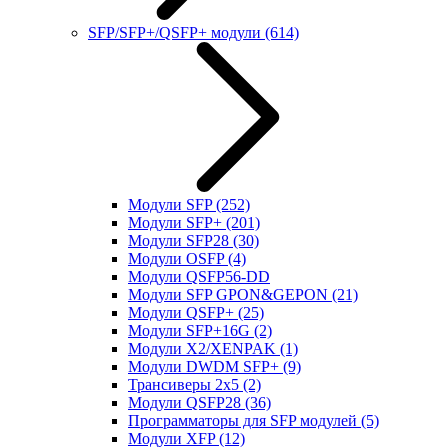
SFP/SFP+/QSFP+ модули
(614)
Модули SFP
(252)
Модули SFP+
(201)
Модули SFP28
(30)
Модули OSFP
(4)
Модули QSFP56-DD
Модули SFP GPON&GEPON
(21)
Модули QSFP+
(25)
Модули SFP+16G
(2)
Модули X2/XENPAK
(1)
Модули DWDM SFP+
(9)
Трансиверы 2x5
(2)
Модули QSFP28
(36)
Программаторы для SFP модулей
(5)
Модули XFP
(12)