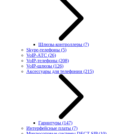
Шлюзы-контроллеры
(7)
Skype-телефоны
(5)
VoIP-АТС
(26)
VoIP-телефоны
(208)
VoIP-шлюзы
(126)
Аксессуары для телефонии
(215)
Гарнитуры
(147)
Интерфейсные платы
(7)
Микросотовые системы DECT SIP
(10)