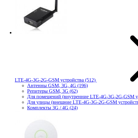
LTE-4G-3G-2G-GSM устройства
(512)
Антенны GSM, 3G, 4G
(196)
Репитеры GSM, 3G
(62)
Для помещений (внутренние LTE-4G-3G-2G-GSM у
Для улицы (внешние LTE-4G-3G-2G-GSM устройст
Комплекты 3G / 4G
(24)