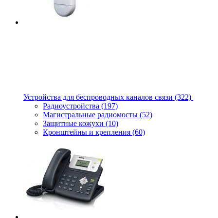
Устройства для беспроводных каналов связи
(322)
Радиоустройства
(197)
Магистральные радиомосты
(52)
Защитные кожухи
(10)
Кронштейны и крепления
(60)