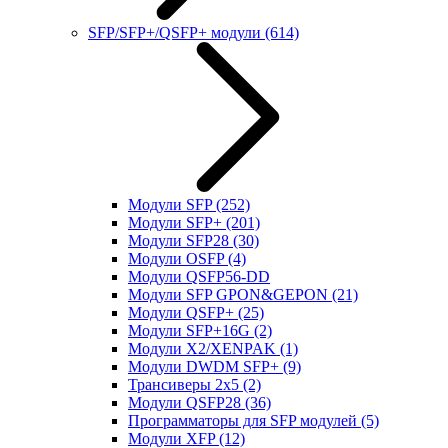
SFP/SFP+/QSFP+ модули
(614)
Модули SFP
(252)
Модули SFP+
(201)
Модули SFP28
(30)
Модули OSFP
(4)
Модули QSFP56-DD
Модули SFP GPON&GEPON
(21)
Модули QSFP+
(25)
Модули SFP+16G
(2)
Модули X2/XENPAK
(1)
Модули DWDM SFP+
(9)
Трансиверы 2x5
(2)
Модули QSFP28
(36)
Программаторы для SFP модулей
(5)
Модули XFP
(12)