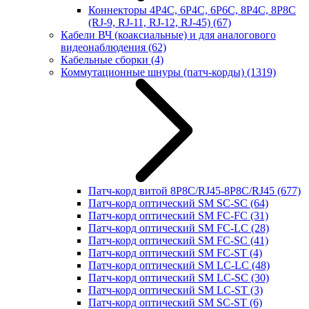
Коннекторы 4P4C, 6P4C, 6P6C, 8P4C, 8P8C
(RJ-9, RJ-11, RJ-12, RJ-45)
(67)
Кабели ВЧ (коаксиальные) и для аналогового
видеонаблюдения
(62)
Кабельные сборки
(4)
Коммутационные шнуры (патч-корды)
(1319)
Патч-корд витой 8P8C/RJ45-8P8C/RJ45
(677)
Патч-корд оптический SM SC-SC
(64)
Патч-корд оптический SM FC-FC
(31)
Патч-корд оптический SM FC-LC
(28)
Патч-корд оптический SM FC-SC
(41)
Патч-корд оптический SM FC-ST
(4)
Патч-корд оптический SM LC-LC
(48)
Патч-корд оптический SM LC-SC
(30)
Патч-корд оптический SM LC-ST
(3)
Патч-корд оптический SM SC-ST
(6)