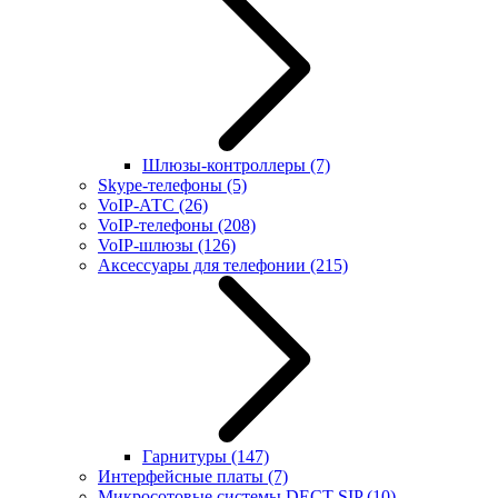
Шлюзы-контроллеры
(7)
Skype-телефоны
(5)
VoIP-АТС
(26)
VoIP-телефоны
(208)
VoIP-шлюзы
(126)
Аксессуары для телефонии
(215)
Гарнитуры
(147)
Интерфейсные платы
(7)
Микросотовые системы DECT SIP
(10)