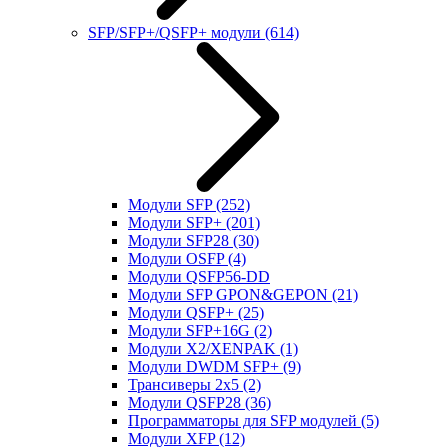
SFP/SFP+/QSFP+ модули
(614)
Модули SFP
(252)
Модули SFP+
(201)
Модули SFP28
(30)
Модули OSFP
(4)
Модули QSFP56-DD
Модули SFP GPON&GEPON
(21)
Модули QSFP+
(25)
Модули SFP+16G
(2)
Модули X2/XENPAK
(1)
Модули DWDM SFP+
(9)
Трансиверы 2x5
(2)
Модули QSFP28
(36)
Программаторы для SFP модулей
(5)
Модули XFP
(12)