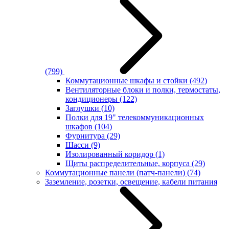
(799)
Коммутационные шкафы и стойки
(492)
Вентиляторные блоки и полки, термостаты,
кондиционеры
(122)
Заглушки
(10)
Полки для 19" телекоммуникационных
шкафов
(104)
Фурнитура
(29)
Шасси
(9)
Изолированный коридор
(1)
Щиты распределительные, корпуса
(29)
Коммутационные панели (патч-панели)
(74)
Заземление, розетки, освещение, кабели питания