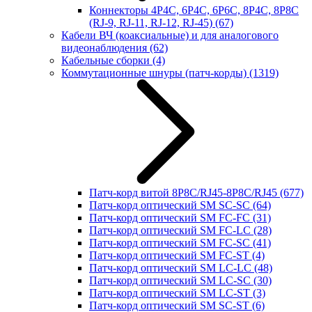
Коннекторы 4P4C, 6P4C, 6P6C, 8P4C, 8P8C
(RJ-9, RJ-11, RJ-12, RJ-45)
(67)
Кабели ВЧ (коаксиальные) и для аналогового
видеонаблюдения
(62)
Кабельные сборки
(4)
Коммутационные шнуры (патч-корды)
(1319)
Патч-корд витой 8P8C/RJ45-8P8C/RJ45
(677)
Патч-корд оптический SM SC-SC
(64)
Патч-корд оптический SM FC-FC
(31)
Патч-корд оптический SM FC-LC
(28)
Патч-корд оптический SM FC-SC
(41)
Патч-корд оптический SM FC-ST
(4)
Патч-корд оптический SM LC-LC
(48)
Патч-корд оптический SM LC-SC
(30)
Патч-корд оптический SM LC-ST
(3)
Патч-корд оптический SM SC-ST
(6)