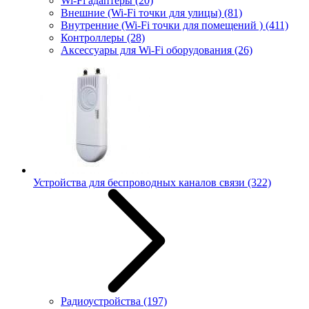
Wi-Fi адаптеры
(20)
Внешние (Wi-Fi точки для улицы)
(81)
Внутренние (Wi-Fi точки для помещений )
(411)
Контроллеры
(28)
Аксессуары для Wi-Fi оборудования
(26)
Устройства для беспроводных каналов связи
(322)
Радиоустройства
(197)