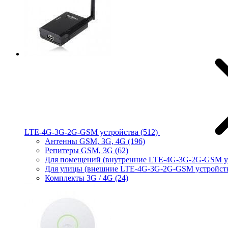
LTE-4G-3G-2G-GSM устройства
(512)
Антенны GSM, 3G, 4G
(196)
Репитеры GSM, 3G
(62)
Для помещений (внутренние LTE-4G-3G-2G-GSM у
Для улицы (внешние LTE-4G-3G-2G-GSM устройст
Комплекты 3G / 4G
(24)