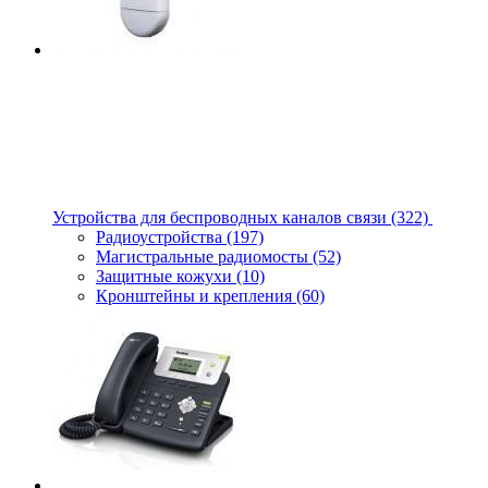
Устройства для беспроводных каналов связи
(322)
Радиоустройства
(197)
Магистральные радиомосты
(52)
Защитные кожухи
(10)
Кронштейны и крепления
(60)