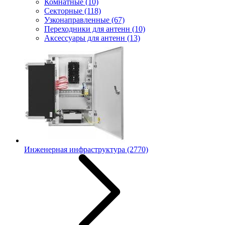
Комнатные
(10)
Секторные
(118)
Узконаправленные
(67)
Переходники для антенн
(10)
Аксессуары для антенн
(13)
Инженерная инфраструктура
(2770)