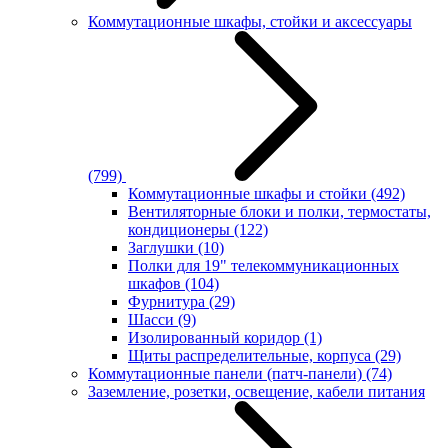
Коммутационные шкафы, стойки и аксессуары
(799)
Коммутационные шкафы и стойки
(492)
Вентиляторные блоки и полки, термостаты,
кондиционеры
(122)
Заглушки
(10)
Полки для 19" телекоммуникационных
шкафов
(104)
Фурнитура
(29)
Шасси
(9)
Изолированный коридор
(1)
Щиты распределительные, корпуса
(29)
Коммутационные панели (патч-панели)
(74)
Заземление, розетки, освещение, кабели питания