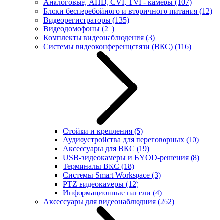
Аналоговые, AHD, CVI, TVI - камеры
(107)
Блоки бесперебойного и вторичного питания
(12)
Видеорегистраторы
(135)
Видеодомофоны
(21)
Комплекты видеонаблюдения
(3)
Системы видеоконференцсвязи (ВКС)
(116)
Стойки и крепления
(5)
Аудиоустройства для переговорных
(10)
Аксессуары для ВКС
(19)
USB-видеокамеры и BYOD-решения
(8)
Терминалы ВКС
(18)
Системы Smart Workspace
(3)
PTZ видеокамеры
(12)
Информационные панели
(4)
Аксессуары для видеонаблюдния
(262)