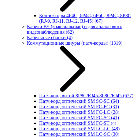
Коннекторы 4P4C, 6P4C, 6P6C, 8P4C, 8P8C
(RJ-9, RJ-11, RJ-12, RJ-45)
(67)
Кабели ВЧ (коаксиальные) и для аналогового
видеонаблюдения
(62)
Кабельные сборки
(4)
Коммутационные шнуры (патч-корды)
(1319)
Патч-корд витой 8P8C/RJ45-8P8C/RJ45
(677)
Патч-корд оптический SM SC-SC
(64)
Патч-корд оптический SM FC-FC
(31)
Патч-корд оптический SM FC-LC
(28)
Патч-корд оптический SM FC-SC
(41)
Патч-корд оптический SM FC-ST
(4)
Патч-корд оптический SM LC-LC
(48)
Патч-корд оптический SM LC-SC
(30)