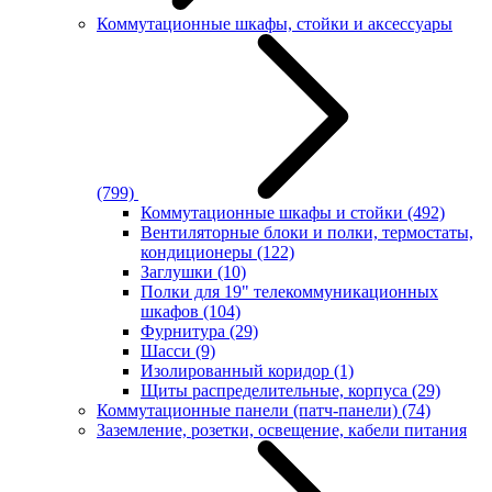
Коммутационные шкафы, стойки и аксессуары
(799)
Коммутационные шкафы и стойки
(492)
Вентиляторные блоки и полки, термостаты,
кондиционеры
(122)
Заглушки
(10)
Полки для 19" телекоммуникационных
шкафов
(104)
Фурнитура
(29)
Шасси
(9)
Изолированный коридор
(1)
Щиты распределительные, корпуса
(29)
Коммутационные панели (патч-панели)
(74)
Заземление, розетки, освещение, кабели питания