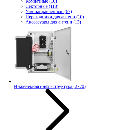
Комнатные
(10)
Секторные
(118)
Узконаправленные
(67)
Переходники для антенн
(10)
Аксессуары для антенн
(13)
Инженерная инфраструктура
(2770)