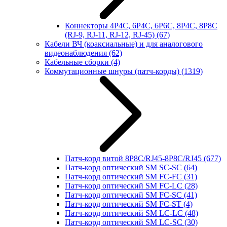
Коннекторы 4P4C, 6P4C, 6P6C, 8P4C, 8P8C
(RJ-9, RJ-11, RJ-12, RJ-45)
(67)
Кабели ВЧ (коаксиальные) и для аналогового
видеонаблюдения
(62)
Кабельные сборки
(4)
Коммутационные шнуры (патч-корды)
(1319)
Патч-корд витой 8P8C/RJ45-8P8C/RJ45
(677)
Патч-корд оптический SM SC-SC
(64)
Патч-корд оптический SM FC-FC
(31)
Патч-корд оптический SM FC-LC
(28)
Патч-корд оптический SM FC-SC
(41)
Патч-корд оптический SM FC-ST
(4)
Патч-корд оптический SM LC-LC
(48)
Патч-корд оптический SM LC-SC
(30)