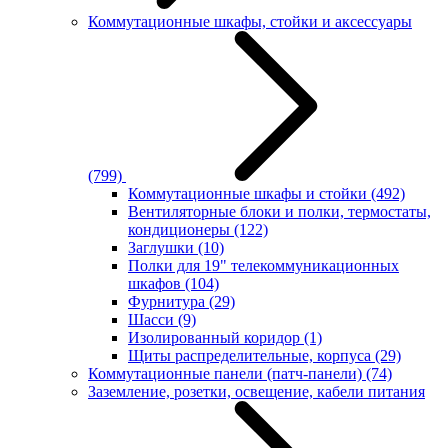
Коммутационные шкафы, стойки и аксессуары
(799)
Коммутационные шкафы и стойки
(492)
Вентиляторные блоки и полки, термостаты,
кондиционеры
(122)
Заглушки
(10)
Полки для 19" телекоммуникационных
шкафов
(104)
Фурнитура
(29)
Шасси
(9)
Изолированный коридор
(1)
Щиты распределительные, корпуса
(29)
Коммутационные панели (патч-панели)
(74)
Заземление, розетки, освещение, кабели питания