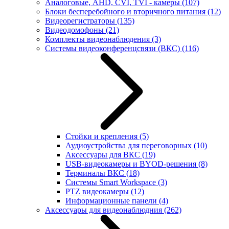
Аналоговые, AHD, CVI, TVI - камеры
(107)
Блоки бесперебойного и вторичного питания
(12)
Видеорегистраторы
(135)
Видеодомофоны
(21)
Комплекты видеонаблюдения
(3)
Системы видеоконференцсвязи (ВКС)
(116)
Стойки и крепления
(5)
Аудиоустройства для переговорных
(10)
Аксессуары для ВКС
(19)
USB-видеокамеры и BYOD-решения
(8)
Терминалы ВКС
(18)
Системы Smart Workspace
(3)
PTZ видеокамеры
(12)
Информационные панели
(4)
Аксессуары для видеонаблюдния
(262)