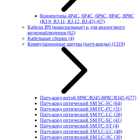
Коннекторы 4P4C, 6P4C, 6P6C, 8P4C, 8P8C
(RJ-9, RJ-11, RJ-12, RJ-45)
(67)
Кабели ВЧ (коаксиальные) и для аналогового
видеонаблюдения
(62)
Кабельные сборки
(4)
Коммутационные шнуры (патч-корды)
(1319)
Патч-корд витой 8P8C/RJ45-8P8C/RJ45
(677)
Патч-корд оптический SM SC-SC
(64)
Патч-корд оптический SM FC-FC
(31)
Патч-корд оптический SM FC-LC
(28)
Патч-корд оптический SM FC-SC
(41)
Патч-корд оптический SM FC-ST
(4)
Патч-корд оптический SM LC-LC
(48)
Патч-корд оптический SM LC-SC
(30)