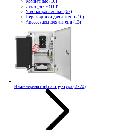
Комнатные
(10)
Секторные
(118)
Узконаправленные
(67)
Переходники для антенн
(10)
Аксессуары для антенн
(13)
Инженерная инфраструктура
(2770)