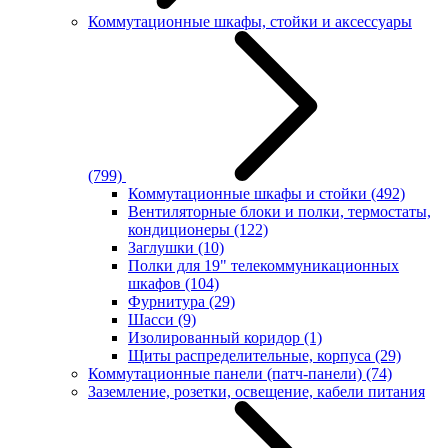
Коммутационные шкафы, стойки и аксессуары
(799)
Коммутационные шкафы и стойки
(492)
Вентиляторные блоки и полки, термостаты,
кондиционеры
(122)
Заглушки
(10)
Полки для 19" телекоммуникационных
шкафов
(104)
Фурнитура
(29)
Шасси
(9)
Изолированный коридор
(1)
Щиты распределительные, корпуса
(29)
Коммутационные панели (патч-панели)
(74)
Заземление, розетки, освещение, кабели питания