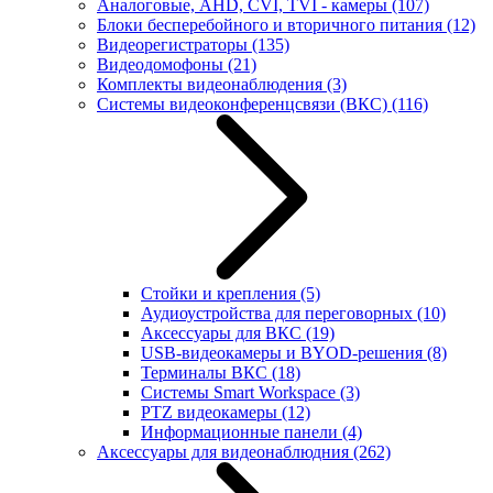
Аналоговые, AHD, CVI, TVI - камеры
(107)
Блоки бесперебойного и вторичного питания
(12)
Видеорегистраторы
(135)
Видеодомофоны
(21)
Комплекты видеонаблюдения
(3)
Системы видеоконференцсвязи (ВКС)
(116)
Стойки и крепления
(5)
Аудиоустройства для переговорных
(10)
Аксессуары для ВКС
(19)
USB-видеокамеры и BYOD-решения
(8)
Терминалы ВКС
(18)
Системы Smart Workspace
(3)
PTZ видеокамеры
(12)
Информационные панели
(4)
Аксессуары для видеонаблюдния
(262)