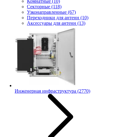
Комнатные
(10)
Секторные
(118)
Узконаправленные
(67)
Переходники для антенн
(10)
Аксессуары для антенн
(13)
Инженерная инфраструктура
(2770)