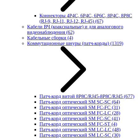
Коннекторы 4P4C, 6P4C, 6P6C, 8P4C, 8P8C
(RJ-9, RJ-11, RJ-12, RJ-45)
(67)
Кабели ВЧ (коаксиальные) и для аналогового
видеонаблюдения
(62)
Кабельные сборки
(4)
Коммутационные шнуры (патч-корды)
(1319)
Патч-корд витой 8P8C/RJ45-8P8C/RJ45
(677)
Патч-корд оптический SM SC-SC
(64)
Патч-корд оптический SM FC-FC
(31)
Патч-корд оптический SM FC-LC
(28)
Патч-корд оптический SM FC-SC
(41)
Патч-корд оптический SM FC-ST
(4)
Патч-корд оптический SM LC-LC
(48)
Патч-корд оптический SM LC-SC
(30)