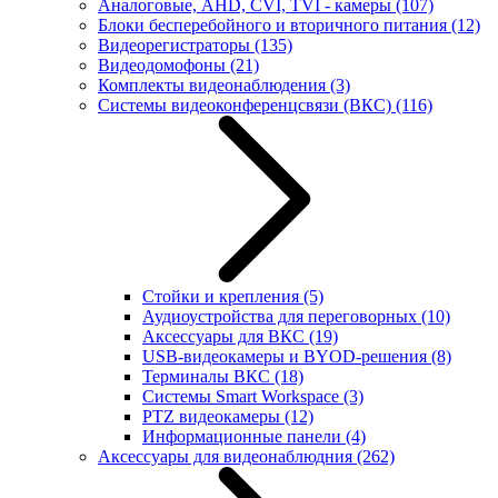
Аналоговые, AHD, CVI, TVI - камеры
(107)
Блоки бесперебойного и вторичного питания
(12)
Видеорегистраторы
(135)
Видеодомофоны
(21)
Комплекты видеонаблюдения
(3)
Системы видеоконференцсвязи (ВКС)
(116)
Стойки и крепления
(5)
Аудиоустройства для переговорных
(10)
Аксессуары для ВКС
(19)
USB-видеокамеры и BYOD-решения
(8)
Терминалы ВКС
(18)
Системы Smart Workspace
(3)
PTZ видеокамеры
(12)
Информационные панели
(4)
Аксессуары для видеонаблюдния
(262)