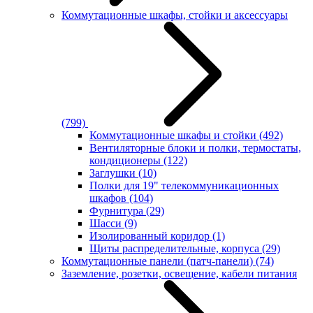
Коммутационные шкафы, стойки и аксессуары
(799)
Коммутационные шкафы и стойки
(492)
Вентиляторные блоки и полки, термостаты,
кондиционеры
(122)
Заглушки
(10)
Полки для 19" телекоммуникационных
шкафов
(104)
Фурнитура
(29)
Шасси
(9)
Изолированный коридор
(1)
Щиты распределительные, корпуса
(29)
Коммутационные панели (патч-панели)
(74)
Заземление, розетки, освещение, кабели питания