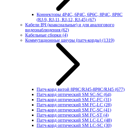
Коннекторы 4P4C, 6P4C, 6P6C, 8P4C, 8P8C
(RJ-9, RJ-11, RJ-12, RJ-45)
(67)
Кабели ВЧ (коаксиальные) и для аналогового
видеонаблюдения
(62)
Кабельные сборки
(4)
Коммутационные шнуры (патч-корды)
(1319)
Патч-корд витой 8P8C/RJ45-8P8C/RJ45
(677)
Патч-корд оптический SM SC-SC
(64)
Патч-корд оптический SM FC-FC
(31)
Патч-корд оптический SM FC-LC
(28)
Патч-корд оптический SM FC-SC
(41)
Патч-корд оптический SM FC-ST
(4)
Патч-корд оптический SM LC-LC
(48)
Патч-корд оптический SM LC-SC
(30)