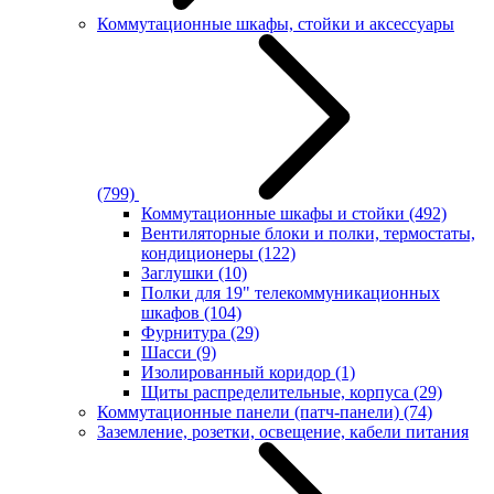
Коммутационные шкафы, стойки и аксессуары
(799)
Коммутационные шкафы и стойки
(492)
Вентиляторные блоки и полки, термостаты,
кондиционеры
(122)
Заглушки
(10)
Полки для 19" телекоммуникационных
шкафов
(104)
Фурнитура
(29)
Шасси
(9)
Изолированный коридор
(1)
Щиты распределительные, корпуса
(29)
Коммутационные панели (патч-панели)
(74)
Заземление, розетки, освещение, кабели питания