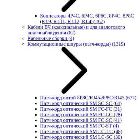
Коннекторы 4P4C, 6P4C, 6P6C, 8P4C, 8P8C
(RJ-9, RJ-11, RJ-12, RJ-45)
(67)
Кабели ВЧ (коаксиальные) и для аналогового
видеонаблюдения
(62)
Кабельные сборки
(4)
Коммутационные шнуры (патч-корды)
(1319)
Патч-корд витой 8P8C/RJ45-8P8C/RJ45
(677)
Патч-корд оптический SM SC-SC
(64)
Патч-корд оптический SM FC-FC
(31)
Патч-корд оптический SM FC-LC
(28)
Патч-корд оптический SM FC-SC
(41)
Патч-корд оптический SM FC-ST
(4)
Патч-корд оптический SM LC-LC
(48)
Патч-корд оптический SM LC-SC
(30)