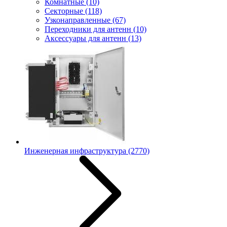
Комнатные
(10)
Секторные
(118)
Узконаправленные
(67)
Переходники для антенн
(10)
Аксессуары для антенн
(13)
Инженерная инфраструктура
(2770)