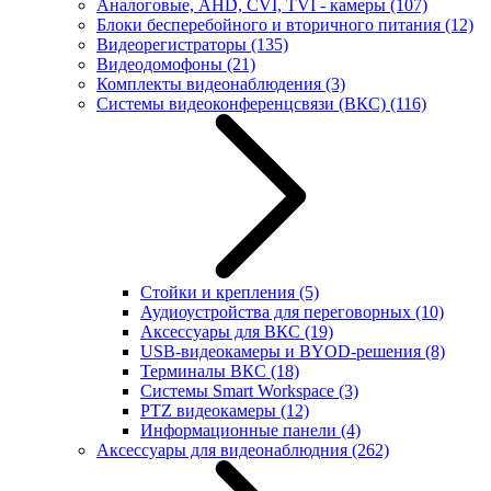
Аналоговые, AHD, CVI, TVI - камеры
(107)
Блоки бесперебойного и вторичного питания
(12)
Видеорегистраторы
(135)
Видеодомофоны
(21)
Комплекты видеонаблюдения
(3)
Системы видеоконференцсвязи (ВКС)
(116)
Стойки и крепления
(5)
Аудиоустройства для переговорных
(10)
Аксессуары для ВКС
(19)
USB-видеокамеры и BYOD-решения
(8)
Терминалы ВКС
(18)
Системы Smart Workspace
(3)
PTZ видеокамеры
(12)
Информационные панели
(4)
Аксессуары для видеонаблюдния
(262)