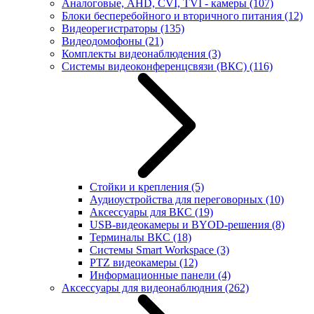
Аналоговые, AHD, CVI, TVI - камеры
(107)
Блоки бесперебойного и вторичного питания
(12)
Видеорегистраторы
(135)
Видеодомофоны
(21)
Комплекты видеонаблюдения
(3)
Системы видеоконференцсвязи (ВКС)
(116)
Стойки и крепления
(5)
Аудиоустройства для переговорных
(10)
Аксессуары для ВКС
(19)
USB-видеокамеры и BYOD-решения
(8)
Терминалы ВКС
(18)
Системы Smart Workspace
(3)
PTZ видеокамеры
(12)
Информационные панели
(4)
Аксессуары для видеонаблюдния
(262)