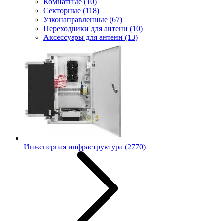
Комнатные
(10)
Секторные
(118)
Узконаправленные
(67)
Переходники для антенн
(10)
Аксессуары для антенн
(13)
Инженерная инфраструктура
(2770)