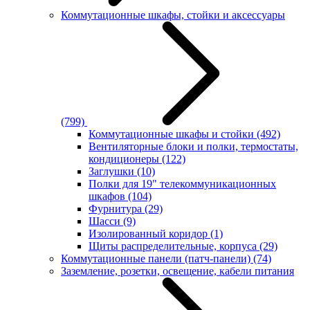
Коммутационные шкафы, стойки и аксессуары
(799)
Коммутационные шкафы и стойки
(492)
Вентиляторные блоки и полки, термостаты,
кондиционеры
(122)
Заглушки
(10)
Полки для 19" телекоммуникационных
шкафов
(104)
Фурнитура
(29)
Шасси
(9)
Изолированный коридор
(1)
Щиты распределительные, корпуса
(29)
Коммутационные панели (патч-панели)
(74)
Заземление, розетки, освещение, кабели питания