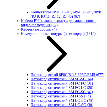
Коннекторы 4P4C, 6P4C, 6P6C, 8P4C, 8P8C
(RJ-9, RJ-11, RJ-12, RJ-45)
(67)
Кабели ВЧ (коаксиальные) и для аналогового
видеонаблюдения
(62)
Кабельные сборки
(4)
Коммутационные шнуры (патч-корды)
(1319)
Патч-корд витой 8P8C/RJ45-8P8C/RJ45
(677)
Патч-корд оптический SM SC-SC
(64)
Патч-корд оптический SM FC-FC
(31)
Патч-корд оптический SM FC-LC
(28)
Патч-корд оптический SM FC-SC
(41)
Патч-корд оптический SM FC-ST
(4)
Патч-корд оптический SM LC-LC
(48)
Патч-корд оптический SM LC-SC
(30)