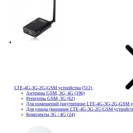
LTE-4G-3G-2G-GSM устройства
(512)
Антенны GSM, 3G, 4G
(196)
Репитеры GSM, 3G
(62)
Для помещений (внутренние LTE-4G-3G-2G-GSM у
Для улицы (внешние LTE-4G-3G-2G-GSM устройст
Комплекты 3G / 4G
(24)