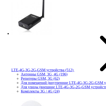
LTE-4G-3G-2G-GSM устройства
(512)
Антенны GSM, 3G, 4G
(196)
Репитеры GSM, 3G
(62)
Для помещений (внутренние LTE-4G-3G-2G-GSM у
Для улицы (внешние LTE-4G-3G-2G-GSM устройст
Комплекты 3G / 4G
(24)