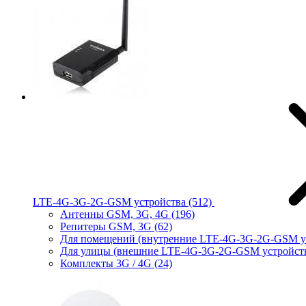
LTE-4G-3G-2G-GSM устройства
(512)
Антенны GSM, 3G, 4G
(196)
Репитеры GSM, 3G
(62)
Для помещений (внутренние LTE-4G-3G-2G-GSM у
Для улицы (внешние LTE-4G-3G-2G-GSM устройст
Комплекты 3G / 4G
(24)