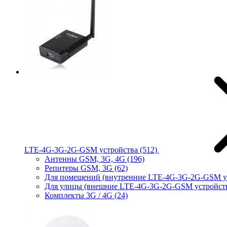
LTE-4G-3G-2G-GSM устройства
(512)
Антенны GSM, 3G, 4G
(196)
Репитеры GSM, 3G
(62)
Для помещений (внутренние LTE-4G-3G-2G-GSM у
Для улицы (внешние LTE-4G-3G-2G-GSM устройст
Комплекты 3G / 4G
(24)