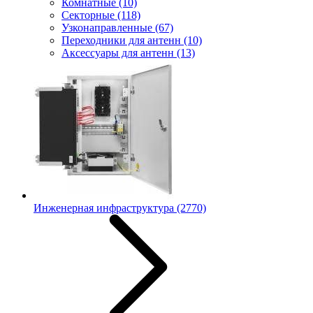
Комнатные
(10)
Секторные
(118)
Узконаправленные
(67)
Переходники для антенн
(10)
Аксессуары для антенн
(13)
Инженерная инфраструктура
(2770)