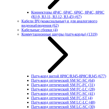
Коннекторы 4P4C, 6P4C, 6P6C, 8P4C, 8P8C
(RJ-9, RJ-11, RJ-12, RJ-45)
(67)
Кабели ВЧ (коаксиальные) и для аналогового
видеонаблюдения
(62)
Кабельные сборки
(4)
Коммутационные шнуры (патч-корды)
(1319)
Патч-корд витой 8P8C/RJ45-8P8C/RJ45
(677)
Патч-корд оптический SM SC-SC
(64)
Патч-корд оптический SM FC-FC
(31)
Патч-корд оптический SM FC-LC
(28)
Патч-корд оптический SM FC-SC
(41)
Патч-корд оптический SM FC-ST
(4)
Патч-корд оптический SM LC-LC
(48)
Патч-корд оптический SM LC-SC
(30)