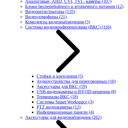
Аналоговые, AHD, CVI, TVI - камеры
(107)
Блоки бесперебойного и вторичного питания
(12)
Видеорегистраторы
(135)
Видеодомофоны
(21)
Комплекты видеонаблюдения
(3)
Системы видеоконференцсвязи (ВКС)
(116)
Стойки и крепления
(5)
Аудиоустройства для переговорных
(10)
Аксессуары для ВКС
(19)
USB-видеокамеры и BYOD-решения
(8)
Терминалы ВКС
(18)
Системы Smart Workspace
(3)
PTZ видеокамеры
(12)
Информационные панели
(4)
Аксессуары для видеонаблюдния
(262)