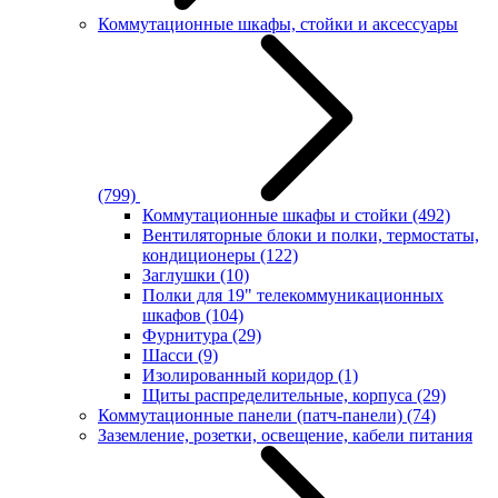
Коммутационные шкафы, стойки и аксессуары
(799)
Коммутационные шкафы и стойки
(492)
Вентиляторные блоки и полки, термостаты,
кондиционеры
(122)
Заглушки
(10)
Полки для 19" телекоммуникационных
шкафов
(104)
Фурнитура
(29)
Шасси
(9)
Изолированный коридор
(1)
Щиты распределительные, корпуса
(29)
Коммутационные панели (патч-панели)
(74)
Заземление, розетки, освещение, кабели питания