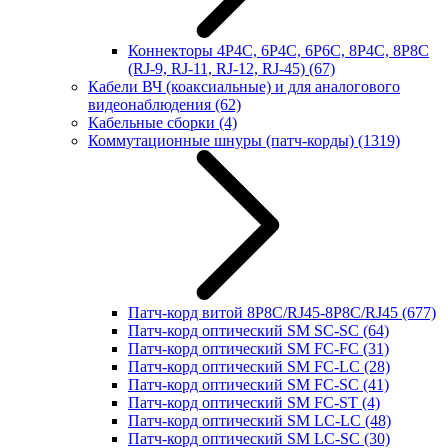
Коннекторы 4P4C, 6P4C, 6P6C, 8P4C, 8P8C
(RJ-9, RJ-11, RJ-12, RJ-45)
(67)
Кабели ВЧ (коаксиальные) и для аналогового
видеонаблюдения
(62)
Кабельные сборки
(4)
Коммутационные шнуры (патч-корды)
(1319)
Патч-корд витой 8P8C/RJ45-8P8C/RJ45
(677)
Патч-корд оптический SM SC-SC
(64)
Патч-корд оптический SM FC-FC
(31)
Патч-корд оптический SM FC-LC
(28)
Патч-корд оптический SM FC-SC
(41)
Патч-корд оптический SM FC-ST
(4)
Патч-корд оптический SM LC-LC
(48)
Патч-корд оптический SM LC-SC
(30)