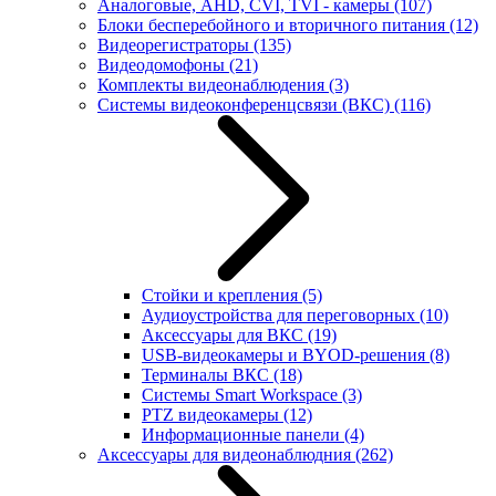
Аналоговые, AHD, CVI, TVI - камеры
(107)
Блоки бесперебойного и вторичного питания
(12)
Видеорегистраторы
(135)
Видеодомофоны
(21)
Комплекты видеонаблюдения
(3)
Системы видеоконференцсвязи (ВКС)
(116)
Стойки и крепления
(5)
Аудиоустройства для переговорных
(10)
Аксессуары для ВКС
(19)
USB-видеокамеры и BYOD-решения
(8)
Терминалы ВКС
(18)
Системы Smart Workspace
(3)
PTZ видеокамеры
(12)
Информационные панели
(4)
Аксессуары для видеонаблюдния
(262)