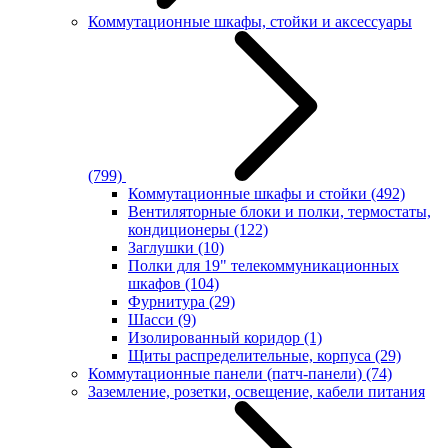
Коммутационные шкафы, стойки и аксессуары
(799)
Коммутационные шкафы и стойки
(492)
Вентиляторные блоки и полки, термостаты,
кондиционеры
(122)
Заглушки
(10)
Полки для 19" телекоммуникационных
шкафов
(104)
Фурнитура
(29)
Шасси
(9)
Изолированный коридор
(1)
Щиты распределительные, корпуса
(29)
Коммутационные панели (патч-панели)
(74)
Заземление, розетки, освещение, кабели питания