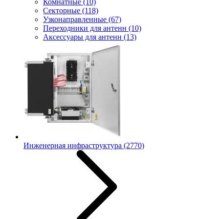
Комнатные
(10)
Секторные
(118)
Узконаправленные
(67)
Переходники для антенн
(10)
Аксессуары для антенн
(13)
Инженерная инфраструктура
(2770)