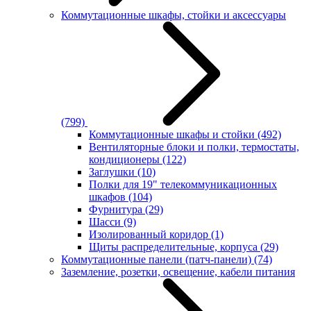
Коммутационные шкафы, стойки и аксессуары
(799)
Коммутационные шкафы и стойки
(492)
Вентиляторные блоки и полки, термостаты,
кондиционеры
(122)
Заглушки
(10)
Полки для 19" телекоммуникационных
шкафов
(104)
Фурнитура
(29)
Шасси
(9)
Изолированный коридор
(1)
Щиты распределительные, корпуса
(29)
Коммутационные панели (патч-панели)
(74)
Заземление, розетки, освещение, кабели питания