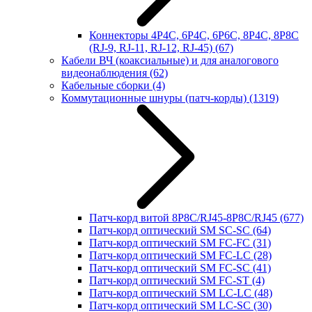
Коннекторы 4P4C, 6P4C, 6P6C, 8P4C, 8P8C
(RJ-9, RJ-11, RJ-12, RJ-45)
(67)
Кабели ВЧ (коаксиальные) и для аналогового
видеонаблюдения
(62)
Кабельные сборки
(4)
Коммутационные шнуры (патч-корды)
(1319)
Патч-корд витой 8P8C/RJ45-8P8C/RJ45
(677)
Патч-корд оптический SM SC-SC
(64)
Патч-корд оптический SM FC-FC
(31)
Патч-корд оптический SM FC-LC
(28)
Патч-корд оптический SM FC-SC
(41)
Патч-корд оптический SM FC-ST
(4)
Патч-корд оптический SM LC-LC
(48)
Патч-корд оптический SM LC-SC
(30)