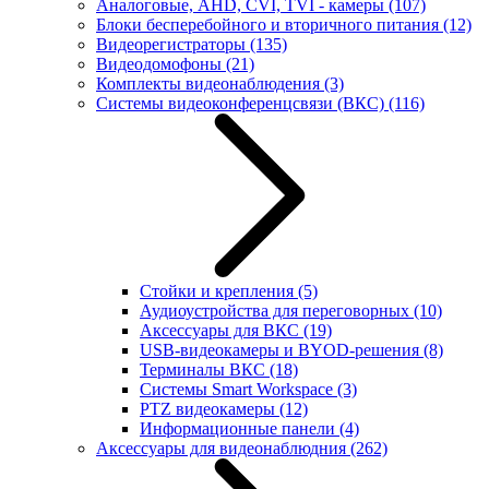
Аналоговые, AHD, CVI, TVI - камеры
(107)
Блоки бесперебойного и вторичного питания
(12)
Видеорегистраторы
(135)
Видеодомофоны
(21)
Комплекты видеонаблюдения
(3)
Системы видеоконференцсвязи (ВКС)
(116)
Стойки и крепления
(5)
Аудиоустройства для переговорных
(10)
Аксессуары для ВКС
(19)
USB-видеокамеры и BYOD-решения
(8)
Терминалы ВКС
(18)
Системы Smart Workspace
(3)
PTZ видеокамеры
(12)
Информационные панели
(4)
Аксессуары для видеонаблюдния
(262)