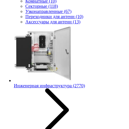
Комнатные
(10)
Секторные
(118)
Узконаправленные
(67)
Переходники для антенн
(10)
Аксессуары для антенн
(13)
Инженерная инфраструктура
(2770)