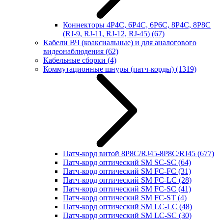
Коннекторы 4P4C, 6P4C, 6P6C, 8P4C, 8P8C
(RJ-9, RJ-11, RJ-12, RJ-45)
(67)
Кабели ВЧ (коаксиальные) и для аналогового
видеонаблюдения
(62)
Кабельные сборки
(4)
Коммутационные шнуры (патч-корды)
(1319)
Патч-корд витой 8P8C/RJ45-8P8C/RJ45
(677)
Патч-корд оптический SM SC-SC
(64)
Патч-корд оптический SM FC-FC
(31)
Патч-корд оптический SM FC-LC
(28)
Патч-корд оптический SM FC-SC
(41)
Патч-корд оптический SM FC-ST
(4)
Патч-корд оптический SM LC-LC
(48)
Патч-корд оптический SM LC-SC
(30)