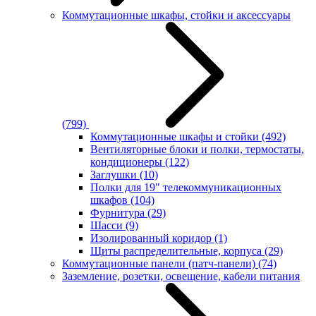
Коммутационные шкафы, стойки и аксессуары
(799)
Коммутационные шкафы и стойки
(492)
Вентиляторные блоки и полки, термостаты,
кондиционеры
(122)
Заглушки
(10)
Полки для 19" телекоммуникационных
шкафов
(104)
Фурнитура
(29)
Шасси
(9)
Изолированный коридор
(1)
Щиты распределительные, корпуса
(29)
Коммутационные панели (патч-панели)
(74)
Заземление, розетки, освещение, кабели питания