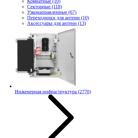
Комнатные
(10)
Секторные
(118)
Узконаправленные
(67)
Переходники для антенн
(10)
Аксессуары для антенн
(13)
Инженерная инфраструктура
(2770)