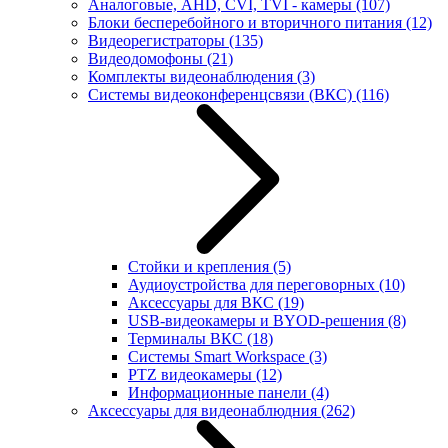
Аналоговые, AHD, CVI, TVI - камеры
(107)
Блоки бесперебойного и вторичного питания
(12)
Видеорегистраторы
(135)
Видеодомофоны
(21)
Комплекты видеонаблюдения
(3)
Системы видеоконференцсвязи (ВКС)
(116)
Стойки и крепления
(5)
Аудиоустройства для переговорных
(10)
Аксессуары для ВКС
(19)
USB-видеокамеры и BYOD-решения
(8)
Терминалы ВКС
(18)
Системы Smart Workspace
(3)
PTZ видеокамеры
(12)
Информационные панели
(4)
Аксессуары для видеонаблюдния
(262)