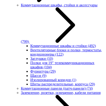
Коммутационные шкафы, стойки и аксессуары
(799)
Коммутационные шкафы и стойки
(492)
Вентиляторные блоки и полки, термостаты,
кондиционеры
(122)
Заглушки
(10)
Полки для 19" телекоммуникационных
шкафов
(104)
Фурнитура
(29)
Шасси
(9)
Изолированный коридор
(1)
Щиты распределительные, корпуса
(29)
Коммутационные панели (патч-панели)
(74)
Заземление, розетки, освещение, кабели питания