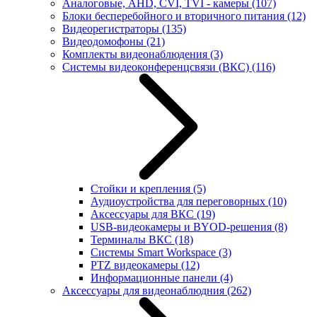
Аналоговые, AHD, CVI, TVI - камеры
(107)
Блоки бесперебойного и вторичного питания
(12)
Видеорегистраторы
(135)
Видеодомофоны
(21)
Комплекты видеонаблюдения
(3)
Системы видеоконференцсвязи (ВКС)
(116)
Стойки и крепления
(5)
Аудиоустройства для переговорных
(10)
Аксессуары для ВКС
(19)
USB-видеокамеры и BYOD-решения
(8)
Терминалы ВКС
(18)
Системы Smart Workspace
(3)
PTZ видеокамеры
(12)
Информационные панели
(4)
Аксессуары для видеонаблюдния
(262)