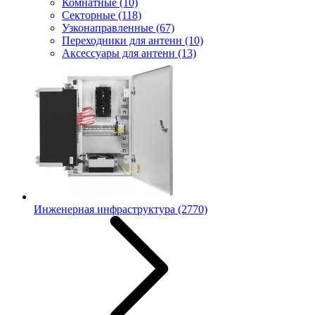
Комнатные
(10)
Секторные
(118)
Узконаправленные
(67)
Переходники для антенн
(10)
Аксессуары для антенн
(13)
Инженерная инфраструктура
(2770)