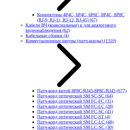
Коннекторы 4P4C, 6P4C, 6P6C, 8P4C, 8P8C
(RJ-9, RJ-11, RJ-12, RJ-45)
(67)
Кабели ВЧ (коаксиальные) и для аналогового
видеонаблюдения
(62)
Кабельные сборки
(4)
Коммутационные шнуры (патч-корды)
(1319)
Патч-корд витой 8P8C/RJ45-8P8C/RJ45
(677)
Патч-корд оптический SM SC-SC
(64)
Патч-корд оптический SM FC-FC
(31)
Патч-корд оптический SM FC-LC
(28)
Патч-корд оптический SM FC-SC
(41)
Патч-корд оптический SM FC-ST
(4)
Патч-корд оптический SM LC-LC
(48)
Патч-корд оптический SM LC-SC
(30)