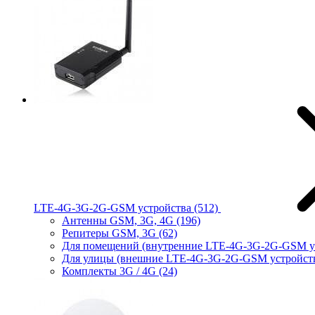
LTE-4G-3G-2G-GSM устройства
(512)
Антенны GSM, 3G, 4G
(196)
Репитеры GSM, 3G
(62)
Для помещений (внутренние LTE-4G-3G-2G-GSM у
Для улицы (внешние LTE-4G-3G-2G-GSM устройст
Комплекты 3G / 4G
(24)