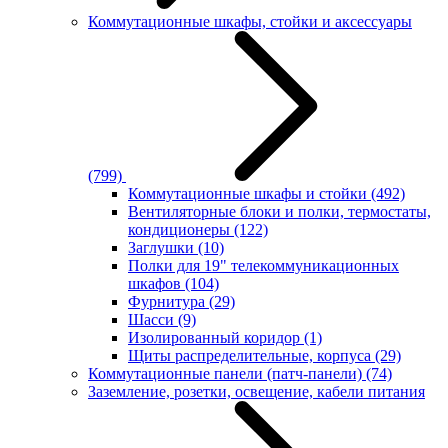
Коммутационные шкафы, стойки и аксессуары
(799)
Коммутационные шкафы и стойки
(492)
Вентиляторные блоки и полки, термостаты,
кондиционеры
(122)
Заглушки
(10)
Полки для 19" телекоммуникационных
шкафов
(104)
Фурнитура
(29)
Шасси
(9)
Изолированный коридор
(1)
Щиты распределительные, корпуса
(29)
Коммутационные панели (патч-панели)
(74)
Заземление, розетки, освещение, кабели питания