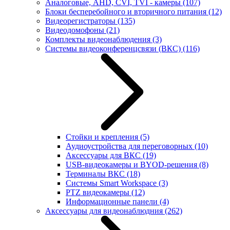
Аналоговые, AHD, CVI, TVI - камеры
(107)
Блоки бесперебойного и вторичного питания
(12)
Видеорегистраторы
(135)
Видеодомофоны
(21)
Комплекты видеонаблюдения
(3)
Системы видеоконференцсвязи (ВКС)
(116)
Стойки и крепления
(5)
Аудиоустройства для переговорных
(10)
Аксессуары для ВКС
(19)
USB-видеокамеры и BYOD-решения
(8)
Терминалы ВКС
(18)
Системы Smart Workspace
(3)
PTZ видеокамеры
(12)
Информационные панели
(4)
Аксессуары для видеонаблюдния
(262)