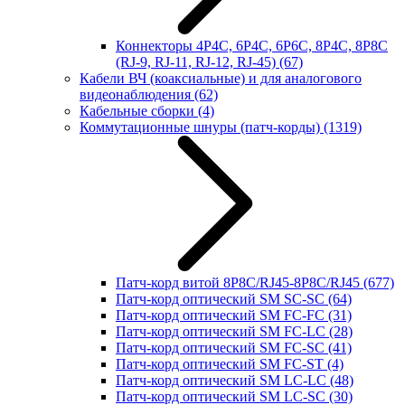
Коннекторы 4P4C, 6P4C, 6P6C, 8P4C, 8P8C
(RJ-9, RJ-11, RJ-12, RJ-45)
(67)
Кабели ВЧ (коаксиальные) и для аналогового
видеонаблюдения
(62)
Кабельные сборки
(4)
Коммутационные шнуры (патч-корды)
(1319)
Патч-корд витой 8P8C/RJ45-8P8C/RJ45
(677)
Патч-корд оптический SM SC-SC
(64)
Патч-корд оптический SM FC-FC
(31)
Патч-корд оптический SM FC-LC
(28)
Патч-корд оптический SM FC-SC
(41)
Патч-корд оптический SM FC-ST
(4)
Патч-корд оптический SM LC-LC
(48)
Патч-корд оптический SM LC-SC
(30)