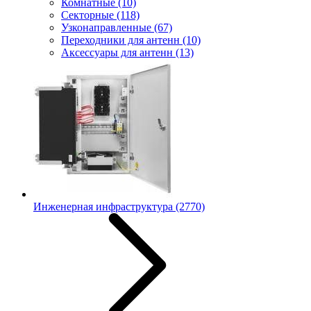
Комнатные
(10)
Секторные
(118)
Узконаправленные
(67)
Переходники для антенн
(10)
Аксессуары для антенн
(13)
Инженерная инфраструктура
(2770)