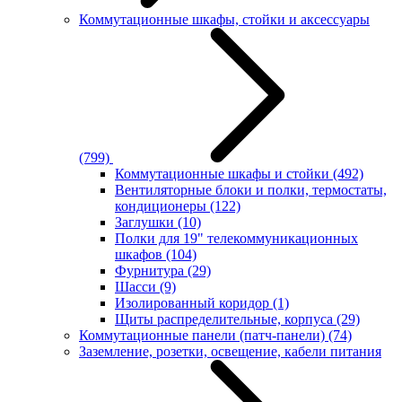
Коммутационные шкафы, стойки и аксессуары
(799)
Коммутационные шкафы и стойки
(492)
Вентиляторные блоки и полки, термостаты,
кондиционеры
(122)
Заглушки
(10)
Полки для 19" телекоммуникационных
шкафов
(104)
Фурнитура
(29)
Шасси
(9)
Изолированный коридор
(1)
Щиты распределительные, корпуса
(29)
Коммутационные панели (патч-панели)
(74)
Заземление, розетки, освещение, кабели питания