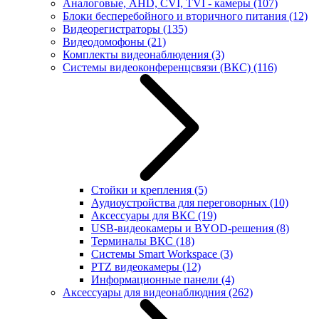
Аналоговые, AHD, CVI, TVI - камеры
(107)
Блоки бесперебойного и вторичного питания
(12)
Видеорегистраторы
(135)
Видеодомофоны
(21)
Комплекты видеонаблюдения
(3)
Системы видеоконференцсвязи (ВКС)
(116)
Стойки и крепления
(5)
Аудиоустройства для переговорных
(10)
Аксессуары для ВКС
(19)
USB-видеокамеры и BYOD-решения
(8)
Терминалы ВКС
(18)
Системы Smart Workspace
(3)
PTZ видеокамеры
(12)
Информационные панели
(4)
Аксессуары для видеонаблюдния
(262)