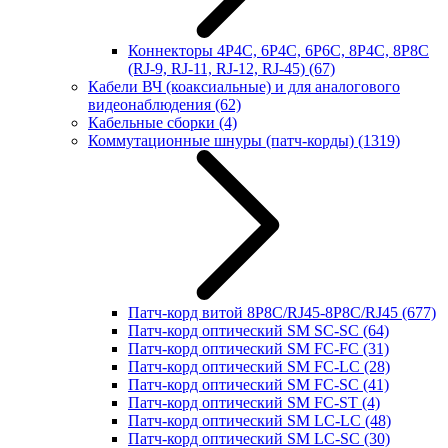
Коннекторы 4P4C, 6P4C, 6P6C, 8P4C, 8P8C
(RJ-9, RJ-11, RJ-12, RJ-45)
(67)
Кабели ВЧ (коаксиальные) и для аналогового
видеонаблюдения
(62)
Кабельные сборки
(4)
Коммутационные шнуры (патч-корды)
(1319)
Патч-корд витой 8P8C/RJ45-8P8C/RJ45
(677)
Патч-корд оптический SM SC-SC
(64)
Патч-корд оптический SM FC-FC
(31)
Патч-корд оптический SM FC-LC
(28)
Патч-корд оптический SM FC-SC
(41)
Патч-корд оптический SM FC-ST
(4)
Патч-корд оптический SM LC-LC
(48)
Патч-корд оптический SM LC-SC
(30)