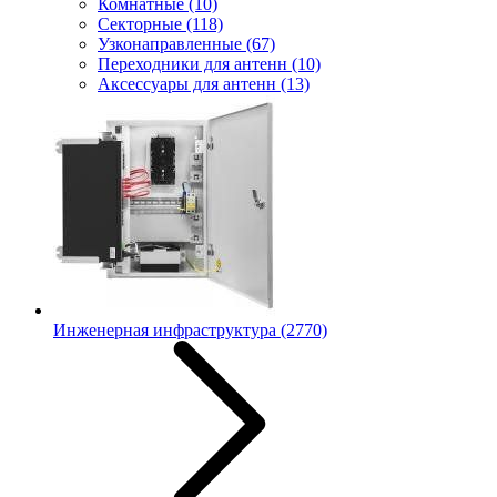
Комнатные
(10)
Секторные
(118)
Узконаправленные
(67)
Переходники для антенн
(10)
Аксессуары для антенн
(13)
Инженерная инфраструктура
(2770)