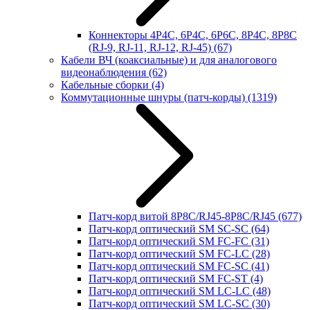
Коннекторы 4P4C, 6P4C, 6P6C, 8P4C, 8P8C
(RJ-9, RJ-11, RJ-12, RJ-45)
(67)
Кабели ВЧ (коаксиальные) и для аналогового
видеонаблюдения
(62)
Кабельные сборки
(4)
Коммутационные шнуры (патч-корды)
(1319)
Патч-корд витой 8P8C/RJ45-8P8C/RJ45
(677)
Патч-корд оптический SM SC-SC
(64)
Патч-корд оптический SM FC-FC
(31)
Патч-корд оптический SM FC-LC
(28)
Патч-корд оптический SM FC-SC
(41)
Патч-корд оптический SM FC-ST
(4)
Патч-корд оптический SM LC-LC
(48)
Патч-корд оптический SM LC-SC
(30)