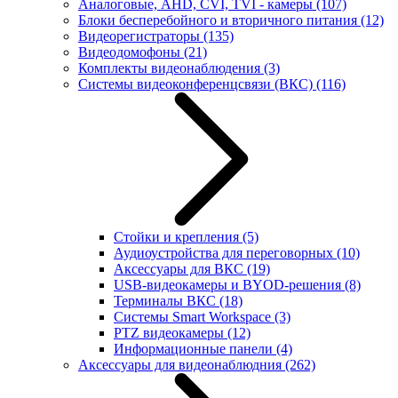
Аналоговые, AHD, CVI, TVI - камеры
(107)
Блоки бесперебойного и вторичного питания
(12)
Видеорегистраторы
(135)
Видеодомофоны
(21)
Комплекты видеонаблюдения
(3)
Системы видеоконференцсвязи (ВКС)
(116)
Стойки и крепления
(5)
Аудиоустройства для переговорных
(10)
Аксессуары для ВКС
(19)
USB-видеокамеры и BYOD-решения
(8)
Терминалы ВКС
(18)
Системы Smart Workspace
(3)
PTZ видеокамеры
(12)
Информационные панели
(4)
Аксессуары для видеонаблюдния
(262)