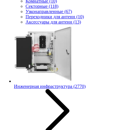
Комнатные
(10)
Секторные
(118)
Узконаправленные
(67)
Переходники для антенн
(10)
Аксессуары для антенн
(13)
Инженерная инфраструктура
(2770)