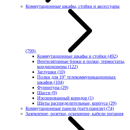
Коммутационные шкафы, стойки и аксессуары
(799)
Коммутационные шкафы и стойки
(492)
Вентиляторные блоки и полки, термостаты,
кондиционеры
(122)
Заглушки
(10)
Полки для 19" телекоммуникационных
шкафов
(104)
Фурнитура
(29)
Шасси
(9)
Изолированный коридор
(1)
Щиты распределительные, корпуса
(29)
Коммутационные панели (патч-панели)
(74)
Заземление, розетки, освещение, кабели питания