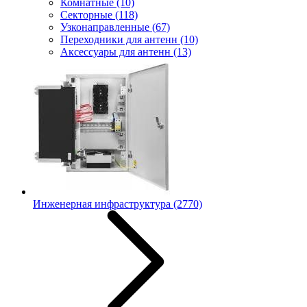
Комнатные
(10)
Секторные
(118)
Узконаправленные
(67)
Переходники для антенн
(10)
Аксессуары для антенн
(13)
Инженерная инфраструктура
(2770)