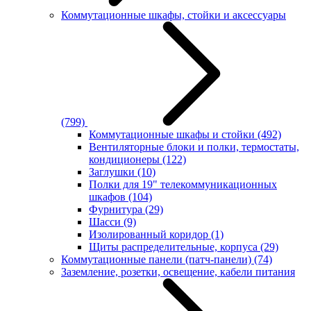
Коммутационные шкафы, стойки и аксессуары
(799)
Коммутационные шкафы и стойки
(492)
Вентиляторные блоки и полки, термостаты,
кондиционеры
(122)
Заглушки
(10)
Полки для 19" телекоммуникационных
шкафов
(104)
Фурнитура
(29)
Шасси
(9)
Изолированный коридор
(1)
Щиты распределительные, корпуса
(29)
Коммутационные панели (патч-панели)
(74)
Заземление, розетки, освещение, кабели питания