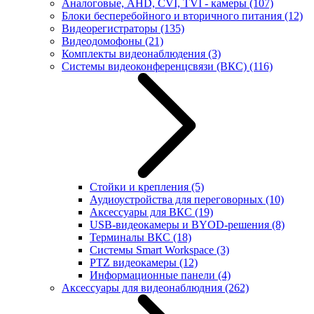
Аналоговые, AHD, CVI, TVI - камеры
(107)
Блоки бесперебойного и вторичного питания
(12)
Видеорегистраторы
(135)
Видеодомофоны
(21)
Комплекты видеонаблюдения
(3)
Системы видеоконференцсвязи (ВКС)
(116)
Стойки и крепления
(5)
Аудиоустройства для переговорных
(10)
Аксессуары для ВКС
(19)
USB-видеокамеры и BYOD-решения
(8)
Терминалы ВКС
(18)
Системы Smart Workspace
(3)
PTZ видеокамеры
(12)
Информационные панели
(4)
Аксессуары для видеонаблюдния
(262)