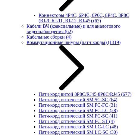
Коннекторы 4P4C, 6P4C, 6P6C, 8P4C, 8P8C
(RJ-9, RJ-11, RJ-12, RJ-45)
(67)
Кабели ВЧ (коаксиальные) и для аналогового
видеонаблюдения
(62)
Кабельные сборки
(4)
Коммутационные шнуры (патч-корды)
(1319)
Патч-корд витой 8P8C/RJ45-8P8C/RJ45
(677)
Патч-корд оптический SM SC-SC
(64)
Патч-корд оптический SM FC-FC
(31)
Патч-корд оптический SM FC-LC
(28)
Патч-корд оптический SM FC-SC
(41)
Патч-корд оптический SM FC-ST
(4)
Патч-корд оптический SM LC-LC
(48)
Патч-корд оптический SM LC-SC
(30)