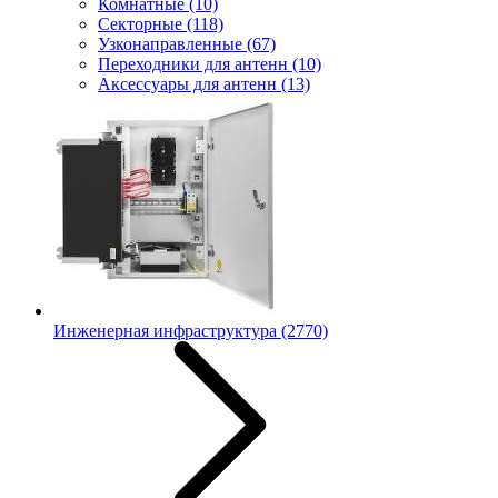
Комнатные
(10)
Секторные
(118)
Узконаправленные
(67)
Переходники для антенн
(10)
Аксессуары для антенн
(13)
Инженерная инфраструктура
(2770)