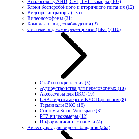
Аналоговые, AHD, CVI, TVI - камеры
(107)
Блоки бесперебойного и вторичного питания
(12)
Видеорегистраторы
(135)
Видеодомофоны
(21)
Комплекты видеонаблюдения
(3)
Системы видеоконференцсвязи (ВКС)
(116)
Стойки и крепления
(5)
Аудиоустройства для переговорных
(10)
Аксессуары для ВКС
(19)
USB-видеокамеры и BYOD-решения
(8)
Терминалы ВКС
(18)
Системы Smart Workspace
(3)
PTZ видеокамеры
(12)
Информационные панели
(4)
Аксессуары для видеонаблюдния
(262)