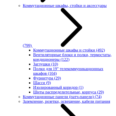
Коммутационные шкафы, стойки и аксессуары
(799)
Коммутационные шкафы и стойки
(492)
Вентиляторные блоки и полки, термостаты,
кондиционеры
(122)
Заглушки
(10)
Полки для 19" телекоммуникационных
шкафов
(104)
Фурнитура
(29)
Шасси
(9)
Изолированный коридор
(1)
Щиты распределительные, корпуса
(29)
Коммутационные панели (патч-панели)
(74)
Заземление, розетки, освещение, кабели питания