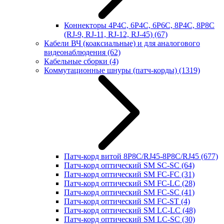
Коннекторы 4P4C, 6P4C, 6P6C, 8P4C, 8P8C
(RJ-9, RJ-11, RJ-12, RJ-45)
(67)
Кабели ВЧ (коаксиальные) и для аналогового
видеонаблюдения
(62)
Кабельные сборки
(4)
Коммутационные шнуры (патч-корды)
(1319)
Патч-корд витой 8P8C/RJ45-8P8C/RJ45
(677)
Патч-корд оптический SM SC-SC
(64)
Патч-корд оптический SM FC-FC
(31)
Патч-корд оптический SM FC-LC
(28)
Патч-корд оптический SM FC-SC
(41)
Патч-корд оптический SM FC-ST
(4)
Патч-корд оптический SM LC-LC
(48)
Патч-корд оптический SM LC-SC
(30)