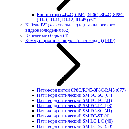
Коннекторы 4P4C, 6P4C, 6P6C, 8P4C, 8P8C
(RJ-9, RJ-11, RJ-12, RJ-45)
(67)
Кабели ВЧ (коаксиальные) и для аналогового
видеонаблюдения
(62)
Кабельные сборки
(4)
Коммутационные шнуры (патч-корды)
(1319)
Патч-корд витой 8P8C/RJ45-8P8C/RJ45
(677)
Патч-корд оптический SM SC-SC
(64)
Патч-корд оптический SM FC-FC
(31)
Патч-корд оптический SM FC-LC
(28)
Патч-корд оптический SM FC-SC
(41)
Патч-корд оптический SM FC-ST
(4)
Патч-корд оптический SM LC-LC
(48)
Патч-корд оптический SM LC-SC
(30)