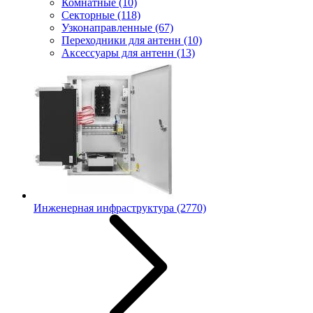
Комнатные
(10)
Секторные
(118)
Узконаправленные
(67)
Переходники для антенн
(10)
Аксессуары для антенн
(13)
Инженерная инфраструктура
(2770)