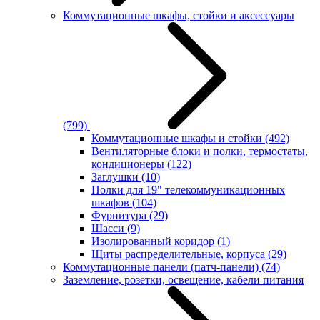
Коммутационные шкафы, стойки и аксессуары
(799)
Коммутационные шкафы и стойки
(492)
Вентиляторные блоки и полки, термостаты,
кондиционеры
(122)
Заглушки
(10)
Полки для 19" телекоммуникационных
шкафов
(104)
Фурнитура
(29)
Шасси
(9)
Изолированный коридор
(1)
Щиты распределительные, корпуса
(29)
Коммутационные панели (патч-панели)
(74)
Заземление, розетки, освещение, кабели питания