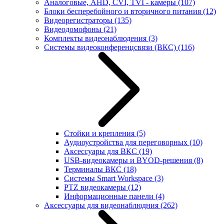
Аналоговые, AHD, CVI, TVI - камеры
(107)
Блоки бесперебойного и вторичного питания
(12)
Видеорегистраторы
(135)
Видеодомофоны
(21)
Комплекты видеонаблюдения
(3)
Системы видеоконференцсвязи (ВКС)
(116)
Стойки и крепления
(5)
Аудиоустройства для переговорных
(10)
Аксессуары для ВКС
(19)
USB-видеокамеры и BYOD-решения
(8)
Терминалы ВКС
(18)
Системы Smart Workspace
(3)
PTZ видеокамеры
(12)
Информационные панели
(4)
Аксессуары для видеонаблюдния
(262)