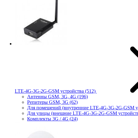
LTE-4G-3G-2G-GSM устройства
(512)
Антенны GSM, 3G, 4G
(196)
Репитеры GSM, 3G
(62)
Для помещений (внутренние LTE-4G-3G-2G-GSM у
Для улицы (внешние LTE-4G-3G-2G-GSM устройст
Комплекты 3G / 4G
(24)