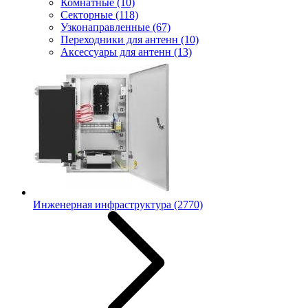
Комнатные
(10)
Секторные
(118)
Узконаправленные
(67)
Переходники для антенн
(10)
Аксессуары для антенн
(13)
Инженерная инфраструктура
(2770)