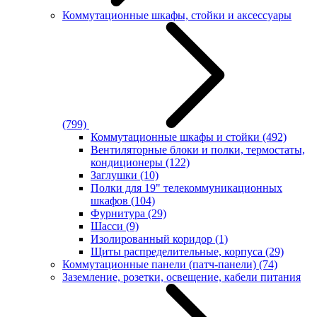
Коммутационные шкафы, стойки и аксессуары
(799)
Коммутационные шкафы и стойки
(492)
Вентиляторные блоки и полки, термостаты,
кондиционеры
(122)
Заглушки
(10)
Полки для 19" телекоммуникационных
шкафов
(104)
Фурнитура
(29)
Шасси
(9)
Изолированный коридор
(1)
Щиты распределительные, корпуса
(29)
Коммутационные панели (патч-панели)
(74)
Заземление, розетки, освещение, кабели питания