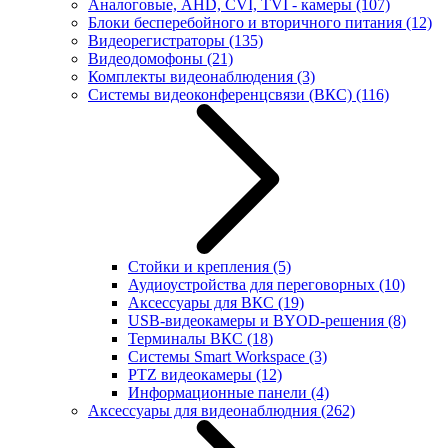
Аналоговые, AHD, CVI, TVI - камеры
(107)
Блоки бесперебойного и вторичного питания
(12)
Видеорегистраторы
(135)
Видеодомофоны
(21)
Комплекты видеонаблюдения
(3)
Системы видеоконференцсвязи (ВКС)
(116)
Стойки и крепления
(5)
Аудиоустройства для переговорных
(10)
Аксессуары для ВКС
(19)
USB-видеокамеры и BYOD-решения
(8)
Терминалы ВКС
(18)
Системы Smart Workspace
(3)
PTZ видеокамеры
(12)
Информационные панели
(4)
Аксессуары для видеонаблюдния
(262)