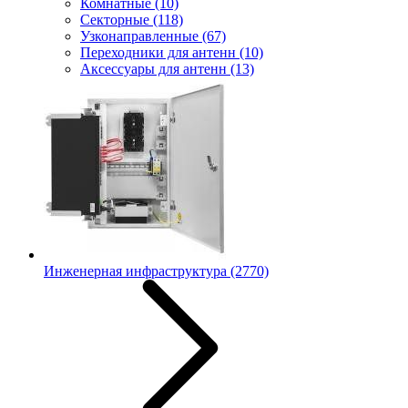
Комнатные
(10)
Секторные
(118)
Узконаправленные
(67)
Переходники для антенн
(10)
Аксессуары для антенн
(13)
Инженерная инфраструктура
(2770)