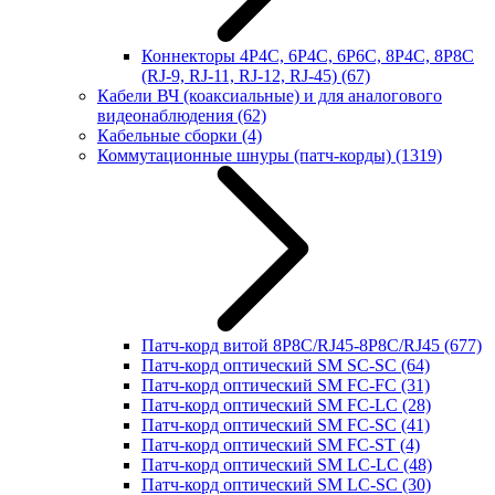
Коннекторы 4P4C, 6P4C, 6P6C, 8P4C, 8P8C
(RJ-9, RJ-11, RJ-12, RJ-45)
(67)
Кабели ВЧ (коаксиальные) и для аналогового
видеонаблюдения
(62)
Кабельные сборки
(4)
Коммутационные шнуры (патч-корды)
(1319)
Патч-корд витой 8P8C/RJ45-8P8C/RJ45
(677)
Патч-корд оптический SM SC-SC
(64)
Патч-корд оптический SM FC-FC
(31)
Патч-корд оптический SM FC-LC
(28)
Патч-корд оптический SM FC-SC
(41)
Патч-корд оптический SM FC-ST
(4)
Патч-корд оптический SM LC-LC
(48)
Патч-корд оптический SM LC-SC
(30)