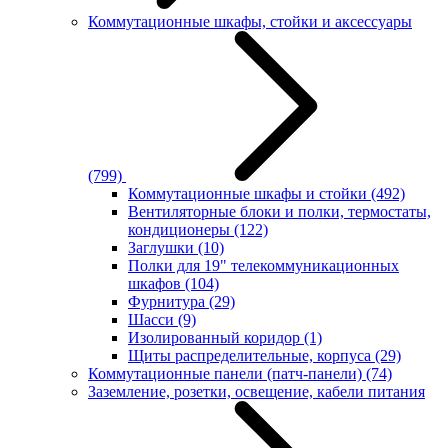
Коммутационные шкафы, стойки и аксессуары
(799)
Коммутационные шкафы и стойки
(492)
Вентиляторные блоки и полки, термостаты,
кондиционеры
(122)
Заглушки
(10)
Полки для 19" телекоммуникационных
шкафов
(104)
Фурнитура
(29)
Шасси
(9)
Изолированный коридор
(1)
Щиты распределительные, корпуса
(29)
Коммутационные панели (патч-панели)
(74)
Заземление, розетки, освещение, кабели питания