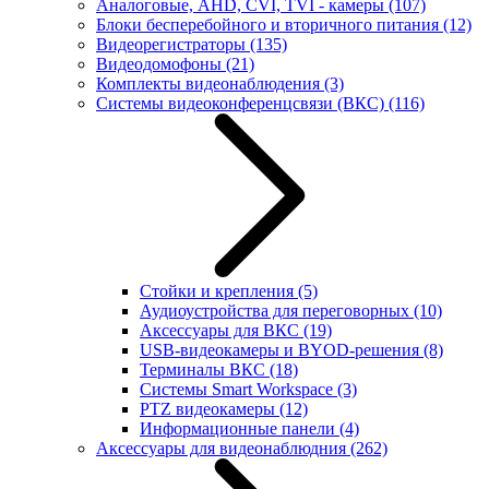
Аналоговые, AHD, CVI, TVI - камеры
(107)
Блоки бесперебойного и вторичного питания
(12)
Видеорегистраторы
(135)
Видеодомофоны
(21)
Комплекты видеонаблюдения
(3)
Системы видеоконференцсвязи (ВКС)
(116)
Стойки и крепления
(5)
Аудиоустройства для переговорных
(10)
Аксессуары для ВКС
(19)
USB-видеокамеры и BYOD-решения
(8)
Терминалы ВКС
(18)
Системы Smart Workspace
(3)
PTZ видеокамеры
(12)
Информационные панели
(4)
Аксессуары для видеонаблюдния
(262)