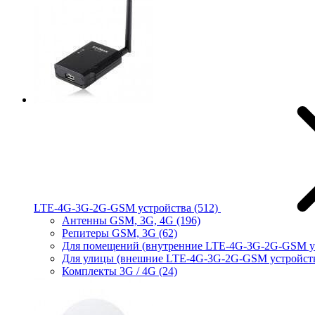
LTE-4G-3G-2G-GSM устройства
(512)
Антенны GSM, 3G, 4G
(196)
Репитеры GSM, 3G
(62)
Для помещений (внутренние LTE-4G-3G-2G-GSM у
Для улицы (внешние LTE-4G-3G-2G-GSM устройст
Комплекты 3G / 4G
(24)