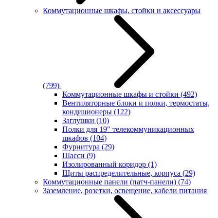
Коммутационные шкафы, стойки и аксессуары
(799)
Коммутационные шкафы и стойки
(492)
Вентиляторные блоки и полки, термостаты,
кондиционеры
(122)
Заглушки
(10)
Полки для 19" телекоммуникационных
шкафов
(104)
Фурнитура
(29)
Шасси
(9)
Изолированный коридор
(1)
Щиты распределительные, корпуса
(29)
Коммутационные панели (патч-панели)
(74)
Заземление, розетки, освещение, кабели питания