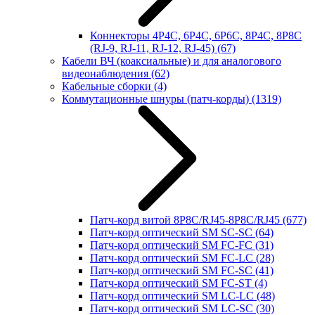
Коннекторы 4P4C, 6P4C, 6P6C, 8P4C, 8P8C
(RJ-9, RJ-11, RJ-12, RJ-45)
(67)
Кабели ВЧ (коаксиальные) и для аналогового
видеонаблюдения
(62)
Кабельные сборки
(4)
Коммутационные шнуры (патч-корды)
(1319)
Патч-корд витой 8P8C/RJ45-8P8C/RJ45
(677)
Патч-корд оптический SM SC-SC
(64)
Патч-корд оптический SM FC-FC
(31)
Патч-корд оптический SM FC-LC
(28)
Патч-корд оптический SM FC-SC
(41)
Патч-корд оптический SM FC-ST
(4)
Патч-корд оптический SM LC-LC
(48)
Патч-корд оптический SM LC-SC
(30)