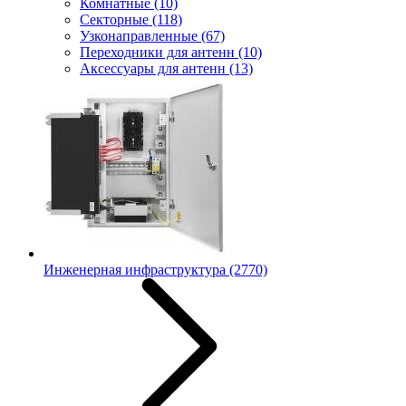
Комнатные
(10)
Секторные
(118)
Узконаправленные
(67)
Переходники для антенн
(10)
Аксессуары для антенн
(13)
Инженерная инфраструктура
(2770)