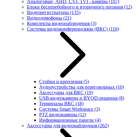
Аналоговые, AHD, CVI, TVI - камеры
(107)
Блоки бесперебойного и вторичного питания
(12)
Видеорегистраторы
(135)
Видеодомофоны
(21)
Комплекты видеонаблюдения
(3)
Системы видеоконференцсвязи (ВКС)
(116)
Стойки и крепления
(5)
Аудиоустройства для переговорных
(10)
Аксессуары для ВКС
(19)
USB-видеокамеры и BYOD-решения
(8)
Терминалы ВКС
(18)
Системы Smart Workspace
(3)
PTZ видеокамеры
(12)
Информационные панели
(4)
Аксессуары для видеонаблюдния
(262)