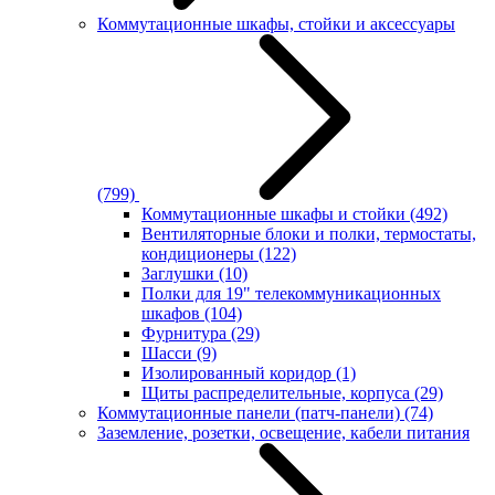
Коммутационные шкафы, стойки и аксессуары
(799)
Коммутационные шкафы и стойки
(492)
Вентиляторные блоки и полки, термостаты,
кондиционеры
(122)
Заглушки
(10)
Полки для 19" телекоммуникационных
шкафов
(104)
Фурнитура
(29)
Шасси
(9)
Изолированный коридор
(1)
Щиты распределительные, корпуса
(29)
Коммутационные панели (патч-панели)
(74)
Заземление, розетки, освещение, кабели питания