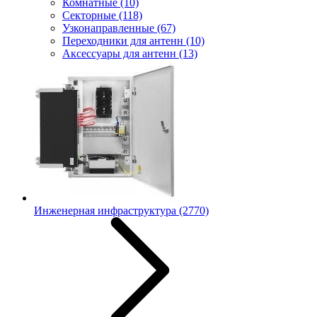
Комнатные
(10)
Секторные
(118)
Узконаправленные
(67)
Переходники для антенн
(10)
Аксессуары для антенн
(13)
Инженерная инфраструктура
(2770)