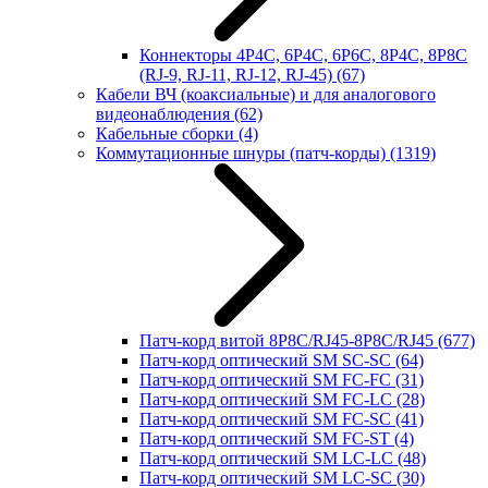
Коннекторы 4P4C, 6P4C, 6P6C, 8P4C, 8P8C
(RJ-9, RJ-11, RJ-12, RJ-45)
(67)
Кабели ВЧ (коаксиальные) и для аналогового
видеонаблюдения
(62)
Кабельные сборки
(4)
Коммутационные шнуры (патч-корды)
(1319)
Патч-корд витой 8P8C/RJ45-8P8C/RJ45
(677)
Патч-корд оптический SM SC-SC
(64)
Патч-корд оптический SM FC-FC
(31)
Патч-корд оптический SM FC-LC
(28)
Патч-корд оптический SM FC-SC
(41)
Патч-корд оптический SM FC-ST
(4)
Патч-корд оптический SM LC-LC
(48)
Патч-корд оптический SM LC-SC
(30)