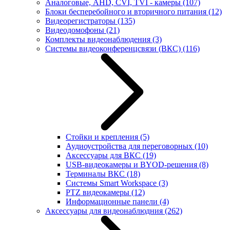
Аналоговые, AHD, CVI, TVI - камеры
(107)
Блоки бесперебойного и вторичного питания
(12)
Видеорегистраторы
(135)
Видеодомофоны
(21)
Комплекты видеонаблюдения
(3)
Системы видеоконференцсвязи (ВКС)
(116)
Стойки и крепления
(5)
Аудиоустройства для переговорных
(10)
Аксессуары для ВКС
(19)
USB-видеокамеры и BYOD-решения
(8)
Терминалы ВКС
(18)
Системы Smart Workspace
(3)
PTZ видеокамеры
(12)
Информационные панели
(4)
Аксессуары для видеонаблюдния
(262)