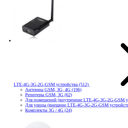
LTE-4G-3G-2G-GSM устройства
(512)
Антенны GSM, 3G, 4G
(196)
Репитеры GSM, 3G
(62)
Для помещений (внутренние LTE-4G-3G-2G-GSM у
Для улицы (внешние LTE-4G-3G-2G-GSM устройст
Комплекты 3G / 4G
(24)