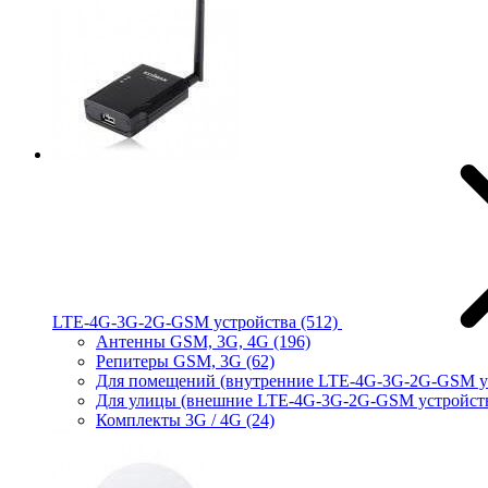
LTE-4G-3G-2G-GSM устройства
(512)
Антенны GSM, 3G, 4G
(196)
Репитеры GSM, 3G
(62)
Для помещений (внутренние LTE-4G-3G-2G-GSM у
Для улицы (внешние LTE-4G-3G-2G-GSM устройст
Комплекты 3G / 4G
(24)