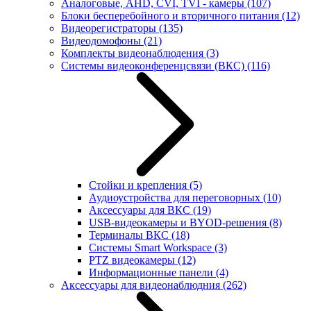
Аналоговые, AHD, CVI, TVI - камеры
(107)
Блоки бесперебойного и вторичного питания
(12)
Видеорегистраторы
(135)
Видеодомофоны
(21)
Комплекты видеонаблюдения
(3)
Системы видеоконференцсвязи (ВКС)
(116)
Стойки и крепления
(5)
Аудиоустройства для переговорных
(10)
Аксессуары для ВКС
(19)
USB-видеокамеры и BYOD-решения
(8)
Терминалы ВКС
(18)
Системы Smart Workspace
(3)
PTZ видеокамеры
(12)
Информационные панели
(4)
Аксессуары для видеонаблюдния
(262)