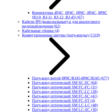
Коннекторы 4P4C, 6P4C, 6P6C, 8P4C, 8P8C
(RJ-9, RJ-11, RJ-12, RJ-45)
(67)
Кабели ВЧ (коаксиальные) и для аналогового
видеонаблюдения
(62)
Кабельные сборки
(4)
Коммутационные шнуры (патч-корды)
(1319)
Патч-корд витой 8P8C/RJ45-8P8C/RJ45
(677)
Патч-корд оптический SM SC-SC
(64)
Патч-корд оптический SM FC-FC
(31)
Патч-корд оптический SM FC-LC
(28)
Патч-корд оптический SM FC-SC
(41)
Патч-корд оптический SM FC-ST
(4)
Патч-корд оптический SM LC-LC
(48)
Патч-корд оптический SM LC-SC
(30)