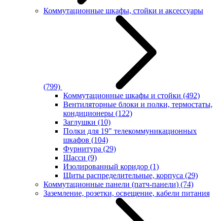
Коммутационные шкафы, стойки и аксессуары
(799)
Коммутационные шкафы и стойки
(492)
Вентиляторные блоки и полки, термостаты,
кондиционеры
(122)
Заглушки
(10)
Полки для 19" телекоммуникационных
шкафов
(104)
Фурнитура
(29)
Шасси
(9)
Изолированный коридор
(1)
Щиты распределительные, корпуса
(29)
Коммутационные панели (патч-панели)
(74)
Заземление, розетки, освещение, кабели питания