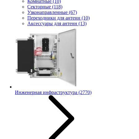
Комнатные
(10)
Секторные
(118)
Узконаправленные
(67)
Переходники для антенн
(10)
Аксессуары для антенн
(13)
Инженерная инфраструктура
(2770)