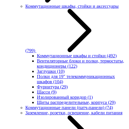
Коммутационные шкафы, стойки и аксессуары
(799)
Коммутационные шкафы и стойки
(492)
Вентиляторные блоки и полки, термостаты,
кондиционеры
(122)
Заглушки
(10)
Полки для 19" телекоммуникационных
шкафов
(104)
Фурнитура
(29)
Шасси
(9)
Изолированный коридор
(1)
Щиты распределительные, корпуса
(29)
Коммутационные панели (патч-панели)
(74)
Заземление, розетки, освещение, кабели питания