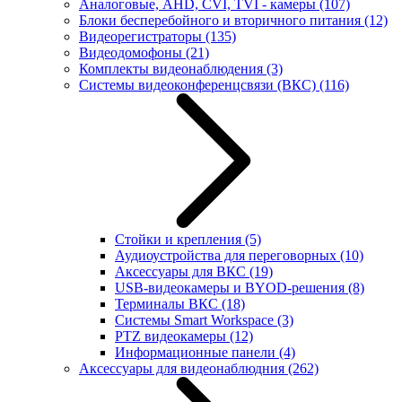
Аналоговые, AHD, CVI, TVI - камеры
(107)
Блоки бесперебойного и вторичного питания
(12)
Видеорегистраторы
(135)
Видеодомофоны
(21)
Комплекты видеонаблюдения
(3)
Системы видеоконференцсвязи (ВКС)
(116)
Стойки и крепления
(5)
Аудиоустройства для переговорных
(10)
Аксессуары для ВКС
(19)
USB-видеокамеры и BYOD-решения
(8)
Терминалы ВКС
(18)
Системы Smart Workspace
(3)
PTZ видеокамеры
(12)
Информационные панели
(4)
Аксессуары для видеонаблюдния
(262)