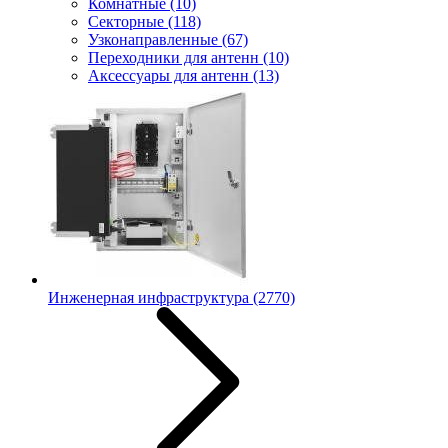
Комнатные
(10)
Секторные
(118)
Узконаправленные
(67)
Переходники для антенн
(10)
Аксессуары для антенн
(13)
Инженерная инфраструктура
(2770)