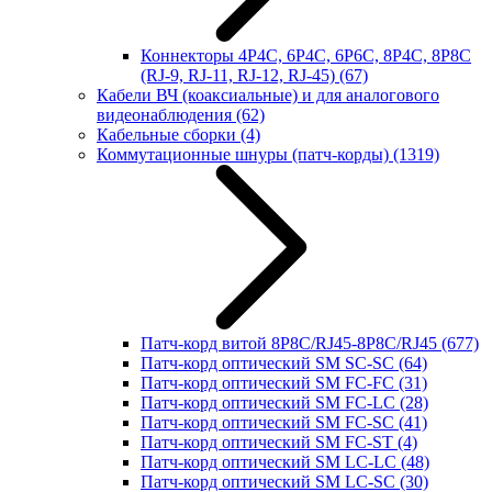
Коннекторы 4P4C, 6P4C, 6P6C, 8P4C, 8P8C
(RJ-9, RJ-11, RJ-12, RJ-45)
(67)
Кабели ВЧ (коаксиальные) и для аналогового
видеонаблюдения
(62)
Кабельные сборки
(4)
Коммутационные шнуры (патч-корды)
(1319)
Патч-корд витой 8P8C/RJ45-8P8C/RJ45
(677)
Патч-корд оптический SM SC-SC
(64)
Патч-корд оптический SM FC-FC
(31)
Патч-корд оптический SM FC-LC
(28)
Патч-корд оптический SM FC-SC
(41)
Патч-корд оптический SM FC-ST
(4)
Патч-корд оптический SM LC-LC
(48)
Патч-корд оптический SM LC-SC
(30)