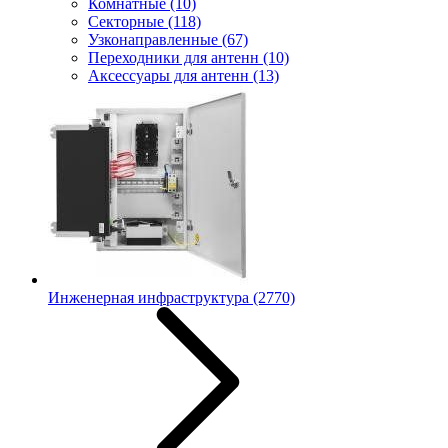
Комнатные
(10)
Секторные
(118)
Узконаправленные
(67)
Переходники для антенн
(10)
Аксессуары для антенн
(13)
Инженерная инфраструктура
(2770)