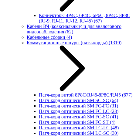
Коннекторы 4P4C, 6P4C, 6P6C, 8P4C, 8P8C
(RJ-9, RJ-11, RJ-12, RJ-45)
(67)
Кабели ВЧ (коаксиальные) и для аналогового
видеонаблюдения
(62)
Кабельные сборки
(4)
Коммутационные шнуры (патч-корды)
(1319)
Патч-корд витой 8P8C/RJ45-8P8C/RJ45
(677)
Патч-корд оптический SM SC-SC
(64)
Патч-корд оптический SM FC-FC
(31)
Патч-корд оптический SM FC-LC
(28)
Патч-корд оптический SM FC-SC
(41)
Патч-корд оптический SM FC-ST
(4)
Патч-корд оптический SM LC-LC
(48)
Патч-корд оптический SM LC-SC
(30)