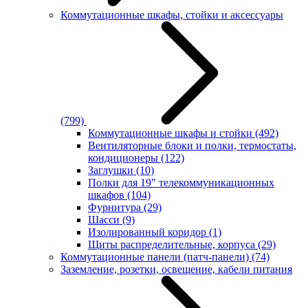
Коммутационные шкафы, стойки и аксессуары
(799)
Коммутационные шкафы и стойки
(492)
Вентиляторные блоки и полки, термостаты,
кондиционеры
(122)
Заглушки
(10)
Полки для 19" телекоммуникационных
шкафов
(104)
Фурнитура
(29)
Шасси
(9)
Изолированный коридор
(1)
Щиты распределительные, корпуса
(29)
Коммутационные панели (патч-панели)
(74)
Заземление, розетки, освещение, кабели питания