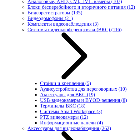
Аналоговые, AHD, CVI, TVI - камеры
(107)
Блоки бесперебойного и вторичного питания
(12)
Видеорегистраторы
(135)
Видеодомофоны
(21)
Комплекты видеонаблюдения
(3)
Системы видеоконференцсвязи (ВКС)
(116)
Стойки и крепления
(5)
Аудиоустройства для переговорных
(10)
Аксессуары для ВКС
(19)
USB-видеокамеры и BYOD-решения
(8)
Терминалы ВКС
(18)
Системы Smart Workspace
(3)
PTZ видеокамеры
(12)
Информационные панели
(4)
Аксессуары для видеонаблюдния
(262)